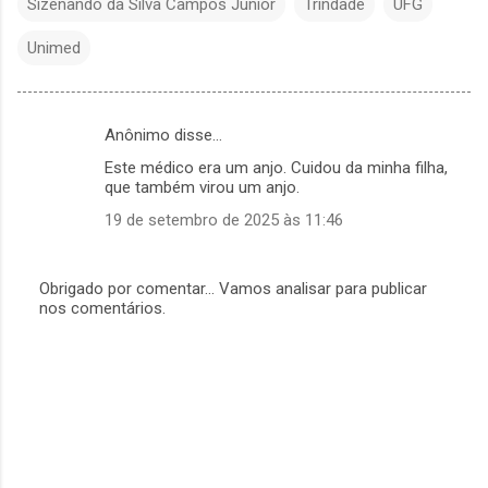
Sizenando da Silva Campos Júnior
Trindade
UFG
Unimed
Anônimo disse…
C
Este médico era um anjo. Cuidou da minha filha,
o
que também virou um anjo.
m
19 de setembro de 2025 às 11:46
e
n
Obrigado por comentar... Vamos analisar para publicar
t
nos comentários.
P
á
o
s
r
t
a
i
r
o
u
m
s
c
o