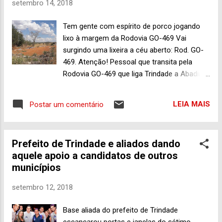
setembro 14, 2018
Andemos. Pois bem, amigos de longa data,
mas havia um tempo que a gente não se via
Tem gente com espírito de porco jogando
nem parava um pouco para botar o papo em
lixo à margem da Rodovia GO-469 Vai
dia. O clima nos ajudou, pois o céu estava
surgindo uma lixeira a céu aberto: Rod. GO-
cinzento , o então Sol foi escondido pelas
469. Atenção! Pessoal que transita pela
nuvens, e pudemos jogar conversa fora na
Rodovia GO-469 que liga Trindade a Abadia
calçada de uma farmácia, em pé mesmo. Ele
de Goiás, além de dar acesso também à
sempre muito discreto, continua levando a
Rodovia BR-060, pela qual se chega ao
vida agora prioritariamente na atividade de
LEIA MAIS
Postar um comentário
Sudoeste goiano, já deve ter reparado que
produtor rural. E isso depois de cumprir ao
certamente tem gente, talvez sob a
redor de 38 anos de serviços como ...
influência de algum espírito de porco,
Prefeito de Trindade e aliados dando
jogando lixo à margem da pista de
aquele apoio a candidatos de outros
rolamento, à direita de quem chega à terra
municípios
onde viveram Ana Rosa e Constantino
Xavier. Vale lembrar que o trecho entre
setembro 12, 2018
Abadia de Goiás e Trindade é denominado
de Rodovia José Alves Rios, por força do
Base aliada do prefeito de Trindade
Projeto de Lei nº 3.350/13. Então, alguém aí