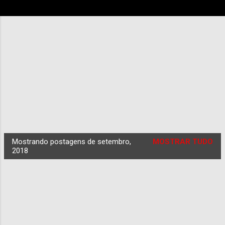
Mostrando postagens de setembro,
MOSTRAR TUDO
P
2018
o
s
t
a
g