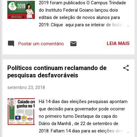
2019 foram publicados O Campus Trindade
Morais (PDT), tendo, evidentemente, o
do Instituto Federal Goiano lançou dois
objetivo de atingir a candidatura da deputada
editais de seleção de novos alunos para
federal Flávia Moriais (PDT), que está
2019. Clique aqui para se inteirar de todas
buscando um novo mandato na Câmara dos
as informações. São 180 vagas para os
Deputados, em Brasília. Claro que se
cursos técnicos integrados e subsequentes
perguntar aos principais nomes do chamado
LEIA MAIS
Postar um comentário
ao ensino médio. A boa notícia é que as
“Tempo Novo” em Trindade ninguém vai
inscrições são gratuitas e já estão sendo
dizer que se está trabalhando contra este ou
realizadas pela internet, desde quarta-feira
aquele concorrent...
Políticos continuam reclamando de
(26) até o dia 18 de novembro. Importante
pesquisas desfavoráveis
destacar ainda que nos cursos ofertadas
não há cobrança de mensalidade. A seleção
setembro 23, 2018
será realizada por meio de análise do
histórico escolar, sem aplicação de provas.
Há 14 dias das eleições pesquisas apontam
Superior Fique atento, caro estudante que já
que decisão para governador pode ocorrer
concluiu o ensino médio. O Campus
no primeiro turno Destaque da capa do
Trindade oferta, no total, 120 vagas nos
Diário da Manhã , de 22 de setembro de
cursos superiores. Estão abertas inscrições
2018. Faltam 14 dias para as eleições deste
para Engenharia Civil, Engenharia Elétrica e