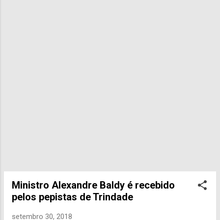
e
n
s
Ministro Alexandre Baldy é recebido
pelos pepistas de Trindade
setembro 30, 2018