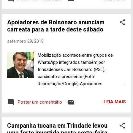
de campanha para Trindade, neste sábado
(29), pala manhã, mas cancelou os
compromissos a fim de substituir o
Apoiadores de Bolsonaro anunciam
presidenciável pedetista em compromissos
carreata para a tarde deste sábado
no Acre, devido à piora no quadro pós-
cirúrgico de Ciro, que se submeteu a
setembro 29, 2018
pequena operação da próstata
recentemente. Com informações da
Mobilização acontece entre grupos de
assessoria de imprensa do partido em
WhatsApp integrados também por
Goiás, que acredita na possibilidade de se
trindadenses Jair Bolsonaro (PSL),
retomar a agenda em terras goianas na
candidato a presidente (Foto:
próxima e última semana antes das
Reprodução/Google) Apoiadores
eleições.
trindadenses da candidatura de Jair
Bolsonaro (PSL) à presidente da República,
LEIA MAIS
Postar um comentário
nas eleições de 7 de outubro deste ano,
fizeram mobilização usando grupos de
WhatsApp (um com 149 integrantes e outro
Campanha tucana em Trindade levou
com 181 participantes) convocando o
uma forte invertida nesta sexta-feira