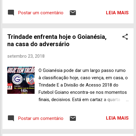
ano. Que campanha eleitoral mais sem
Engenharia da Computação, até o dia 25 de
graça tem sido essa! Também, proibiram
novembro. Saiba mais detalhes clicando
LEIA MAIS
Postar um comentário
tanta coisa que antigamente movimentava
aqui . A seleção de alunos ocorre por meio
as disputas eleitorais, que conseguiram
da nota ...
tornar a temporada de caça ao voto um
Trindade enfrenta hoje o Goianésia,
evento morno demais da conta,
na casa do adversário
principalmente fora dos limites da internet e
as redes sociais. Manda quem pode,
setembro 23, 2018
obedece quem tem juízo. Muito bem, caso
as várias pesquisas ( aqui , aqui , aqui , aqui
O Goianésia pode dar um largo passo rumo
e aqui ) já divulgadas até hoje sobre a
à classificação hoje, caso vença, em casa, o
corrida pelo comando do Governo de Goiás
Trindade E a Divisão de Acesso 2018 do
não estejam tão erradas assim, o martelo
Futebol Goiano encontra-se nos momentos
deve ser batido pelo eleitorado goiano já no
finais, decisivos. Está em cartaz a quarta
primeiro turno, em 7 de outubro. Claro, no
rodada do terceiro turno que começou
tocante à disputa pela vaga de “inquilino da
neste sábado (22), com a partida Jaraguá
Casa Verde”. Ronaldo Caiado (DEM) lidera,
LEIA MAIS
Postar um comentário
(16 pontos, em 7º lugar) 2 X 1 Goiânia (22
com folga, a disputa. José Eliton (PSDB),
pontos, na 3ª colocação), no Estádio
Daniel Vilela (MDB) e os d...
Amintas de Freitas, às 16h, sob o comando