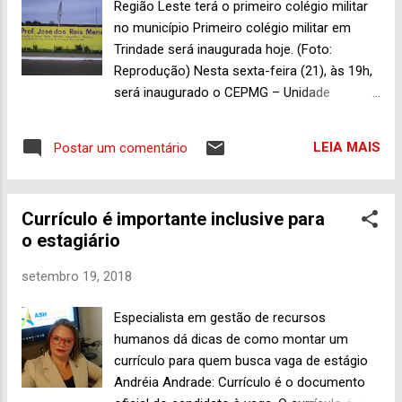
Região Leste terá o primeiro colégio militar
poder público, a Prefeitura Municipal, mas,
no município Primeiro colégio militar em
também, à população que não está nem aí
Trindade será inaugurada hoje. (Foto:
para a conservação deste importante
Reprodução) Nesta sexta-feira (21), às 19h,
manancial de água para os trindadenses que
será inaugurado o CEPMG – Unidade
não param de aumentar, enquanto que, por
Professor José dos Reis Mendes, na rua
sua vez, percebemos que os recursos
Gardênia, Dona Iris II, na região Leste de
hídricos estão diminuindo, vários deles,
LEIA MAIS
Postar um comentário
Trindade (GO). Na direção daquela unidade
desaparecendo. E muito dessa diminuição
educacional estará o Tenente-Coronel PM
tem sim a ver com o desmazelo com a
Renato Balduíno Cintra Carvalho. Na próxima
conservação dos leitos dos rio...
Currículo é importante inclusive para
semana, deve acontecer a inauguração da
o estagiário
Unidade Castelo Branco, no Setor Oeste,
onde a direção deverá estar a cargo do
setembro 19, 2018
Tenente-Coronel PM José Martins.
Especialista em gestão de recursos
humanos dá dicas de como montar um
currículo para quem busca vaga de estágio
Andréia Andrade: Currículo é o documento