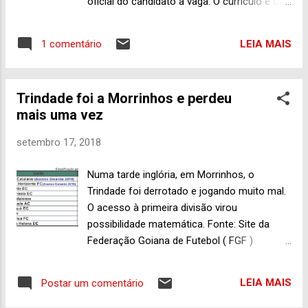
oficial do candidato à vaga. O currículo é o
documento pelo qual a pessoa que deseja
trabalhar se apresenta aos potenciais
LEIA MAIS
1 comentário
empregadores no mercado. Algo muito
semelhante ocorre com o estudante que
decide por buscar uma vaga de estágio. É
Trindade foi a Morrinhos e perdeu
com esse documento que o jovem diz às
mais uma vez
empresas que tem interesse em estagiar.
Portanto, todo o cuidado na hora de
setembro 17, 2018
produzir este documento é necessária,
bem-vinda. Com o objetivo de ajudar o
Numa tarde inglória, em Morrinhos, o
estudante a montar seu currículo, falamos
Trindade foi derrotado e jogando muito mal.
com Andréia Andrade, diretora de negócios
O acesso à primeira divisão virou
da ASH Talentos , buscando orientações
possibilidade matemática. Fonte: Site da
sobre a melhor forma de agir quando se
Federação Goiana de Futebol ( FGF )
busca espaço como estagiário. Veja a
Realmente, os jogadores do Trindade,
seguir os principais trechos do nosso bate-
comandado pelo técnico Rafael Miranda, o
papo, com exclusividade, nas dicas de quem
LEIA MAIS
Postar um comentário
Rafinha, podem até estar querendo levar o
entende do assunto. Blog - Currículo ajuda o
time para a primeira divisão do futebol