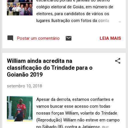
escancarou portas e janelas do sétimo
percebeu que bem próximo da “Capital da
colégio eleitoral de Goiás, em número de
Fé”, um pouquinho antes daquela bela curva
eleitores, para candidatos de vários os
à esquerda, de onde se avista a cidade,
lugares Ilustração com fotos da conta
principalmente a Basílica do Divino Pai
Militância 45 Trindade Vá lá, cada qual com o
Eterno, tendo, à direita, uma plantação de
seu cada com, como diz o outro. Mas
eucaliptos, começa aparecer coisas que não
LEIA MAIS
Postar um comentário
continuo achando e isso importa pouco,
deveriam ser descartadas daquela forma?
muito pouco mesmo, que o prefeito de
Felizmente, é pouca coi...
Trindade, Jânio Darrot (PSDB), à frente de
William ainda acredita na
seu grupo político instalado no comando do
classificação do Trindade para o
poder local pela força do voto popular,
Goianão 2019
desde janeiro de 2013, bem que poderia
estar apoiando candidatos com militância
setembro 10, 2018
política aqui na “Capital da Fé”, ao invés de
ter escancarado portas e janelas do sétimo
Apesar da derrota, estamos confiantes e
colégio eleitoral goiano, formado por 81.150
vamos buscar esse acesso com todas
eleitores (dados do Tribunal Superior
nossas forças William, volante do Trindade.
Eleitoral), na atual caça ao voto em favor de
(Reprodução) William não esteve em campo
quase um batalhão de candidatos trazidos
no Sábado (8), contra a Jataiense, que