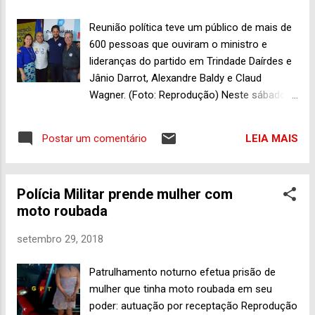
Reunião política teve um público de mais de
600 pessoas que ouviram o ministro e
lideranças do partido em Trindade Daírdes e
Jânio Darrot, Alexandre Baldy e Claud
Wagner. (Foto: Reprodução) Neste sábado
(29), a Chácara do Felinho, no setor de
Chácaras Santa Luzia, foi palco de
LEIA MAIS
Postar um comentário
concorrida reunião dos pepistas
trindadenses que receberam o deputado
federal Alexandre Baldy, ministro das
Polícia Militar prende mulher com
Cidades e presidente Regional do PP em
moto roubada
Goiás. Claud Wagner Gonçalves Dias,
presidente do PP em Trindade, e o vereador
setembro 29, 2018
Teixeira Ramos, o Felinho, conduziram o
encontro que reuniu um público de mais de
Patrulhamento noturno efetua prisão de
600 pessoas. Claud Wagner, presidente do
mulher que tinha moto roubada em seu
partido em Trindade, comemorou o
poder: autuação por receptação Reprodução
resultado “muito positivo” do encontro, que