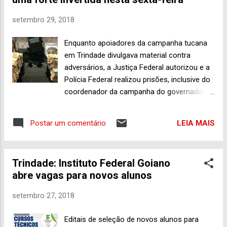
pessoal para a realização de carreata, na
tarde deste sábado (29), a partir das 15h,
setembro 29, 2018
com saída do Portal da Fé, na Av. Raimundo
de Aquino, a principal entrada de Trindade,
Enquanto apoiadores da campanha tucana
com a intenção de percorrer ruas e avenidas
em Trindade divulgava material contra
centrais da “Capital da Fé”. Tem gente
adversários, a Justiça Federal autorizou e a
animada, falando que haverá um grande
Polícia Federal realizou prisões, inclusive do
evento. Vejamos.
coordenador da campanha do governador
José Eliton Op. Cash Delivery: Dinheiro
apreendido. (Foto: Reprodução/TV Globo)
LEIA MAIS
Postar um comentário
Até a quinta-feira (27), a gente percebia
facilmente o esforço do pessoal da
campanha tucana em Trindade pela
Trindade: Instituto Federal Goiano
divulgação do material dos candidatos a
abre vagas para novos alunos
deputado apoiados pelo grupo político do
prefeito Jânio Darrot (nenhum de Trindade,
setembro 27, 2018
diga-se) e, ao mesmo tempo, no
compartilhamento de informações com viés
Editais de seleção de novos alunos para
negativo relacionado ao ex-prefeito George