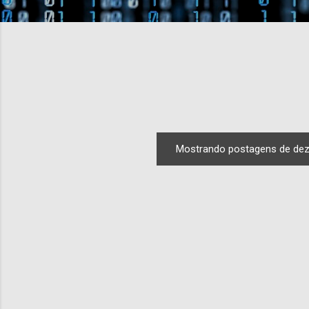
Mostrando postagens de de
P
o
s
t
a
g
e
n
s