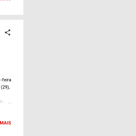
ponto
 pois
ra a
-feira
(29),
final
o que
uzes
 MAIS
ima a