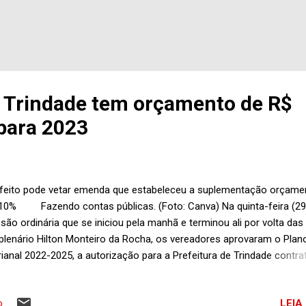
e Trindade tem orçamento de R$
para 2023
feito pode vetar emenda que estabeleceu a suplementação orçamen
10% Fazendo contas públicas. (Foto: Canva) Na quinta-feira (29)
são ordinária que se iniciou pela manhã e terminou ali por volta das
plenário Hilton Monteiro da Rocha, os vereadores aprovaram o Plan
rianal 2022-2025, a autorização para a Prefeitura de Trindade contra
ração de crédito de algo em torno de R$ 30 milhões com o Banco 
sil e a Lei Orçamentária Anual para 2023, estimando a receita em R
LEIA
o
hões, com suplementação de 10%, devido emenda apresentada no