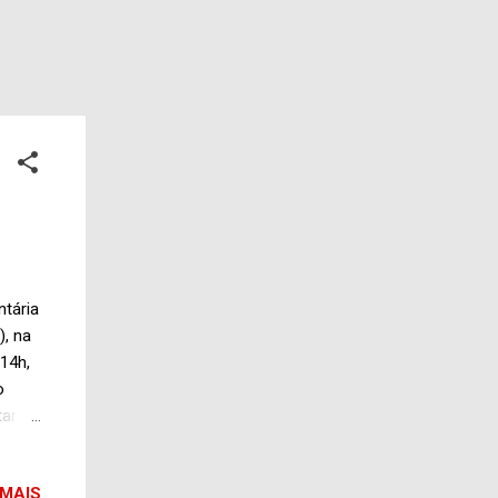
tária
, na
 14h,
o
tar
do
$ 540
 MAIS