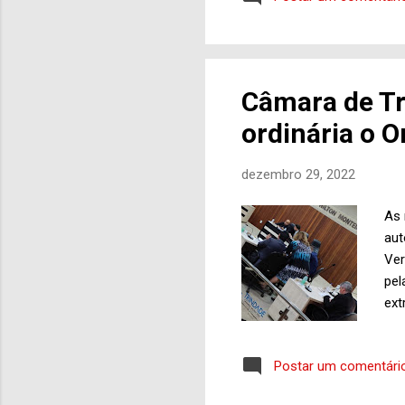
Leg
ref
o t
atu
Câmara de T
ordinária o 
dezembro 29, 2022
As 
aut
Ver
pel
ext
dos
con
Postar um comentári
do 
vot