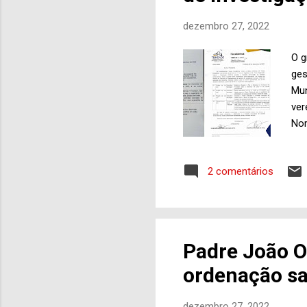
dezembro 27, 2022
O g
ges
Mun
ver
Nor
Sou
Ver
2 comentários
Bue
red
tri
Roc
cuj
Padre João O
per
ordenação sa
(do
dezembro 27, 2022