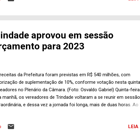
islativo. No entanto, nos bastidores circula a informação de que o 
erente à suplementação será vetado pelo prefeito da "Capital da Fé",
exto original prevê a suplementação de 50%, bem mais vantajoso pa
al gestão, não há como negar.
rindade aprovou em sessão
Orçamento para 2023
receitas da Prefeitura foram previstas em R$ 540 milhões, com
orização de suplementação de 10%, conforme votação nesta quinta
eadores no Plenário da Câmara. (Foto: Osvaldo Gabriel) Quinta-feira 
a manhã, os vereadores de Trindade voltaram a se reunir em sessão
raordinária, e dessa vez a jornada foi longa, mais de duas horas. Ao 
 trabalhos foram votados e aprovados os projetos de lei do prefeit
stavam da pauta e foram o motivo da convocação no apagar das l
LEIA
o
ano legislativo. Veja a seguir as matérias que votaram apreciadas,
adas e aprovadas: Projeto de Lei do Executivo Municipal nº 031: Est