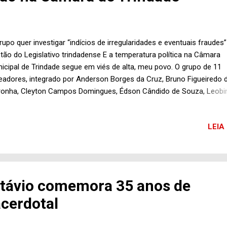
rupo quer investigar “indícios de irregularidades e eventuais fraudes”
tão do Legislativo trindadense E a temperatura política na Câmara
icipal de Trindade segue em viés de alta, meu povo. O grupo de 11
eadores, integrado por Anderson Borges da Cruz, Bruno Figueiredo 
onha, Cleyton Campos Domingues, Édson Cândido de Souza, Leobi
za Oliveira, Leonardo Borges da Silva, Márcia Josefa da Silva, Raim
íssimo de Souza Neto, Samuel de Queiroz Albernaz, Ucleide de Cas
LEIA
no e Wender Baruneli de Moura, divulgou agora à tarde mensagem 
es sociais sobre convocação de sessão extraordinária do Legislati
ndadense para esta quarta-feira (28), às 9h, no plenário Hilton Montei
ha, conforme prevê o artigo 72 do Regimento Interno da Casa em vi
a redação é a seguinte: “ A realização de sessões extraordinárias, n
távio comemora 35 anos de
íodo ordinário ou no recesso, dependerá de convocação prévia, co
cerdotal
is) dias de antecedência, feita pelo Prefeito, pelo presiden...