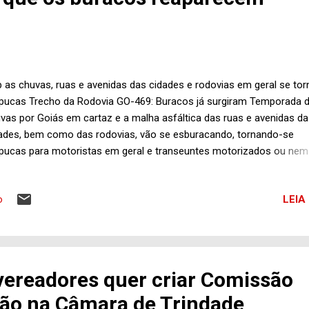
po "Pró-Trindade", pelos pronunciamentos dos seus integrantes,
diciona a votação das matérias do poder ...
 as chuvas, ruas e avenidas das cidades e rodovias em geral se to
pucas Trecho da Rodovia GO-469: Buracos já surgiram Temporada 
vas por Goiás em cartaz e a malha asfáltica das ruas e avenidas d
ades, bem como das rodovias, vão se esburacando, tornando-se
pucas para motoristas em geral e transeuntes motorizados ou nem
to que precisam se locomover do ponto A para o ponto B diariamen
ra mesmo, na tarde desta quarta-feira (28), passando pela Rodovi
LEIA
o
 que liga Trindade a Abadia de Goiás, deu pra constatar que na pista
amento já ressurgem os velhos buracos conhecidos por quem trans
ineiramente por aquela via e outros mais jovens também. A qualidad
imentação parece ser insuficiente para resistir aos efeitos das chuv
ui a pouco a situação deve se deteriorar mais e a gente sabe como
vereadores quer criar Comissão
ora o serviço de manutenção para resolver a questão, recapeando
ção na Câmara de Trindade
ta que oferece segurança aos viajantes que pagam impostos de toda