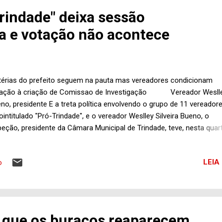
re 0s 10 maiores Trindade, segundo a Prévia do Censo 2022, divulga
rindade" deixa sessão
o IBGE, está entre os 10 maiores municípios de Goiás, ocupando a 
ia e votação não acontece
ição, conforme se vê no quadro aba...
érias do prefeito seguem na pauta mas vereadores condicionam
tação à criação de Comissao de Investigação Vereador Wesll
no, presidente E a treta política envolvendo o grupo de 11 vereadore
ointitulado "Pró-Trindade", e o vereador Weslley Silveira Bueno, o
eção, presidente da Câmara Municipal de Trindade, teve, nesta quar
ra (28), pela manhã, mais um round, digamos assim. Na longa sessã
raordinária cuja pauta era constituída por três projetos do prefeito
LEIA
o
den Júnior, tratando do Orçamento 2023 (Projeto n° 31), do Plano
rianual 2022-2025 (Projeto n° 32) e Autorização para a contratação 
ração de crédito da Prefeitura com o Banco do Brasil (Projeto n° 37
to se falou, porém votação que é o que interessa não houve e foi
vocada nova sessão extraordinária para a quinta-feira (29), às 9h. O
 que os buracos reaparecem