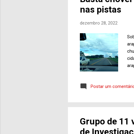
gru
nas pistas
con
dezembro 28, 2022
Sob
ara
chu
cid
ara
tan
Ago
Postar um comentári
469
rol
rot
pav
Daq
Grupo de 11 
dem
de Investiga
pis