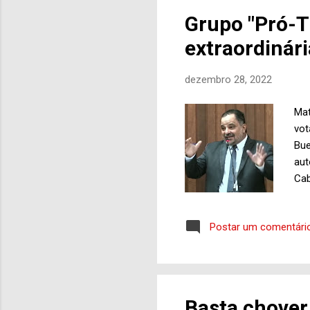
Ent
Grupo "Pró-T
pel
extraordinár
pos
dezembro 28, 2022
Mat
vo
Bue
aut
Cab
fei
ext
Postar um comentári
Mar
Plu
ope
mui
con
Basta chover