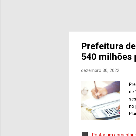
Prefeitura d
540 milhões 
dezembro 30, 2022
Pre
de 
ses
no 
Plu
ope
Bra
Postar um comentári
mil