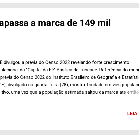
eita e fixa a despesa no município de Trindade para o exercício de 2
valor de R$ 540 milhões , ficando autorizada a suplementação de 10
 como outras providências; Projeto de Lei do Executivo Municipal n
rapassa a marca de 149 mil
era dispositivos da Lei nº 2.093, de 17/12/2021, que dispõe sobre o 
rianual para o quadriênio de 2022-2025, do...
E divulgou a prévia do Censo 2022 revelando forte crescimento
ulacional da "Capital da Fé" Basílica de Trindade: Referência do mun
 prévia do Censo 2022 do Instituto Brasileiro de Geografia e Estatíst
GE), divulgado na quarta-feira (28), mostra Trindade em viés populac
itivo, uma vez que a população estimada saltou da marca até então
.006 habitantes para 149.167 habitantes, de acordo com o levanta
to pelos recenseadores ainda em campo. No geral, 117 dos 226
LEIA
icípios goianos registraram crescimento na quantidade de morador
e dizer que é com esses dados que o governo estadual deverá proc
cálculo do repasse das respectivas cotas do Fundo Participação do
icípios (FPM), a principal fonte de receita das prefeituras brasileiras