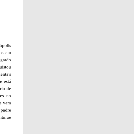
ópolis
nos em
egrado
uistou
enta's
e está
rio de
ões no
 e vem
 padre
ntinue