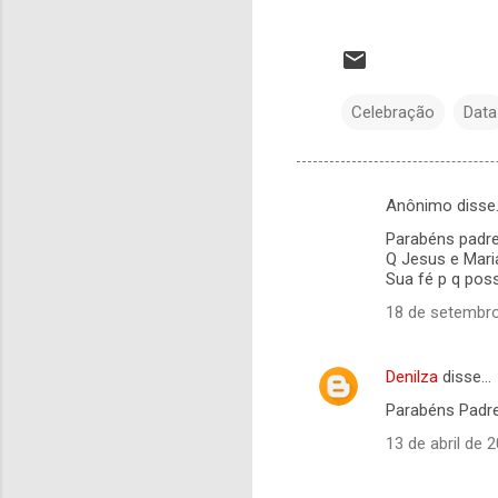
Celebração
Data
Anônimo disse
C
Parabéns padre
o
Q Jesus e Mari
m
Sua fé p q pos
e
18 de setembro
n
t
Denilza
disse…
á
Parabéns Padre
r
13 de abril de 
i
o