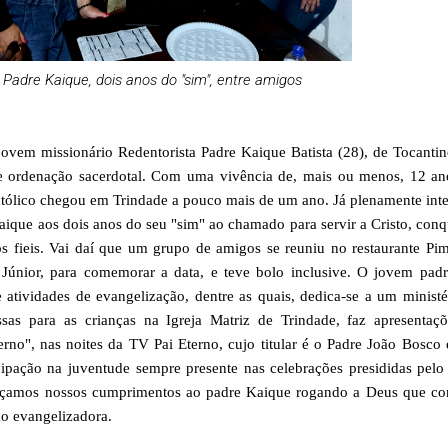
Padre Kaique, dois anos do "sim", entre amigos
 jovem missionário Redentorista Padre Kaique Batista (28), de Tocantin
e ordenação sacerdotal. Com uma vivência de, mais ou menos, 12 a
atólico chegou em Trindade a pouco mais de um ano. Já plenamente int
aique aos dois anos do seu "sim" ao chamado para servir a Cristo, conq
os fieis. Vai daí que um grupo de amigos se reuniu no restaurante Pim
o Júnior, para comemorar a data, e teve bolo inclusive. O jovem padr
atividades de evangelização, dentre as quais, dedica-se a um ministé
ssas para as crianças na Igreja Matriz de Trindade, faz apresentaç
rno", nas noites da TV Pai Eterno, cujo titular é o Padre João Bosco
cipação na juventude sempre presente nas celebrações presididas pelo
orçamos nossos cumprimentos ao padre Kaique rogando a Deus que co
o evangelizadora.