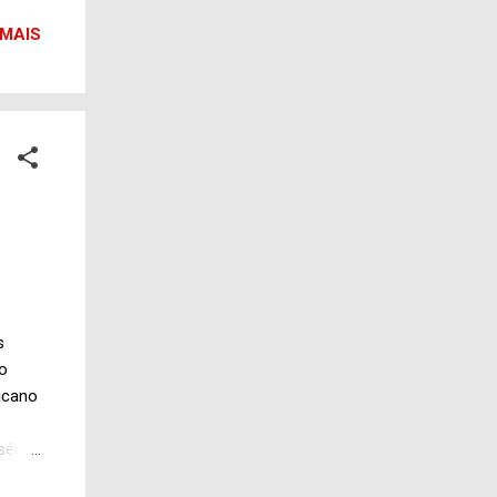
 MAIS
as
tenção
 a
a
i...
s
to
ricano
série