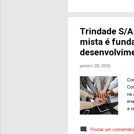
ent
ele
esq
est
Trindade S/A
pot
mista é fund
ess
desenvolvim
janeiro 28, 2026
Com
Con
na 
ima
a c
soc
eco
Postar um comentári
rea