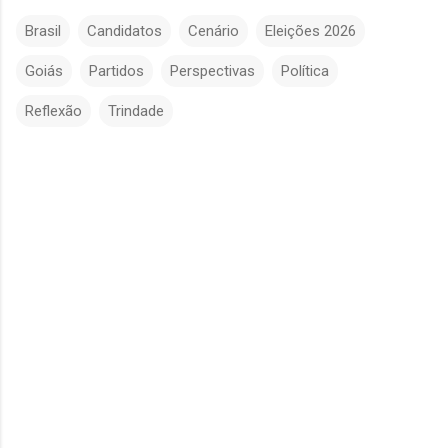
Brasil
Candidatos
Cenário
Eleições 2026
Goiás
Partidos
Perspectivas
Política
Reflexão
Trindade
C
o
m
e
n
t
á
r
i
o
s