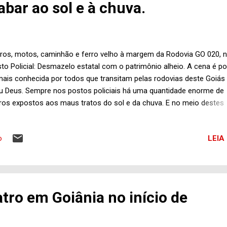
bar ao sol e à chuva.
ros, motos, caminhão e ferro velho à margem da Rodovia GO 020, 
to Policial: Desmazelo estatal com o patrimônio alheio. A cena é po
ais conhecida por todos que transitam pelas rodovias deste Goiás
 Deus. Sempre nos postos policiais há uma quantidade enorme de
ros expostos aos maus tratos do sol e da chuva. E no meio destes
culos, motos inclusive, há carros novos também. E por quê diabos i
ntece? Ora, os carros e motos com irregularidades nas respectivas
LEIA
o
umentações ou problemas para os quais o Código de Trânsito
abelece a apreensão dos mesmos quando flagrados circulando nes
dições, acabam sendo retidos nas blitze ou ao passar pelos posto
ícia Rodoviária Militar. Se a lei determina a apreensão é preciso dar
primento à determinação legal, não verdade? Mas isso não quer di
atro em Goiânia no início de
 os veículos ou motos apreendidos podem ficar no desmazelo sob
tódia (o termo é esse mesmo?) do Estado. Penso que isso é coisa 
nal, estamos...