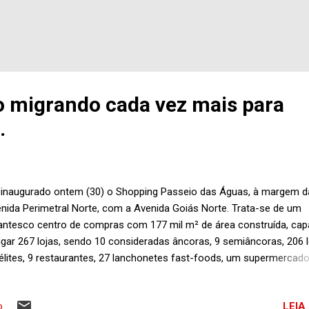
ão migrando cada vez mais para
.
 inaugurado ontem (30) o Shopping Passeio das Águas, à margem d
nida Perimetral Norte, com a Avenida Goiás Norte. Trata-se de um
antesco centro de compras com 177 mil m² de área construída, cap
igar 267 lojas, sendo 10 consideradas âncoras, 9 semiâncoras, 206 
élites, 9 restaurantes, 27 lanchonetes fast-foods, um supermercado
as de lazer e entretenimento, 7 salas de cinema e 4 mil vagas no
acionamento. O custo total do empreendimento gira em torno de R
LEIA
o
hões e deve gerar ao redor de 6,4 mil postos de trabalho. Conversav