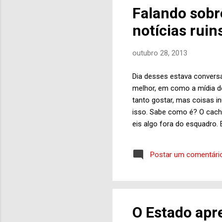
qui
Falando sobr
Gro
notícias ruin
con
outubro 28, 2013
Dia desses estava convers
melhor, em como a mídia des
tanto gostar, mas coisas 
isso. Sabe como é? O cach
eis algo fora do esquadro.
verdade que as pessoas pr
telejornais, por exemplo, c
Postar um comentári
com vítimas e cataclismos e
aparece na escalada e abre
feira (28) do Jornal Hoje 
violência. A primeira, cont
O Estado apr