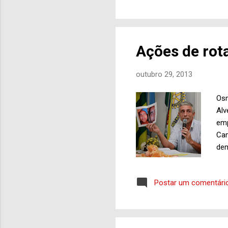
gente que dedica mais aten
nessa operação meio que a
gestões municipais, ou seja, 
Ações de rot
outubro 29, 2013
Osm
Alv
emp
Cam
dem
pro
rot
Postar um comentári
Cam
ass
cha
Dou