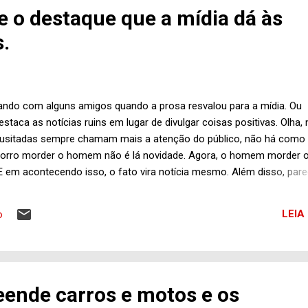
ntas-feiras, a partir das 19h30, no Sindicato Sicopeças, na Av. Mato
e o destaque que a mídia dá às
sso, 765, em Campinas. Um dos motivos dos visitantes foi trazer o
s.
vite para os rotarianos trindadenses participarem do baile “De volta a
ando com alguns amigos quando a prosa resvalou para a mídia. Ou
taca as notícias ruins em lugar de divulgar coisas positivas. Olha,
inusitadas sempre chamam mais a atenção do público, não há como
orro morder o homem não é lá novidade. Agora, o homem morder o
 E em acontecendo isso, o fato vira notícia mesmo. Além disso, par
estam mais atenção em coisas ruins. Não acho que os editores do
oloquem notícias de assaltos, sequestros, acidentes automobilístico
LEIA
o
m geral por pura vontade de torturar o público. Se dá audiência, a n
 de cara o noticiário de qualquer programa. Na edição desta segund
(Rede Globo), por exemplo, emendaram quatro matérias pesadas sob
ou que um jovem...
eende carros e motos e os