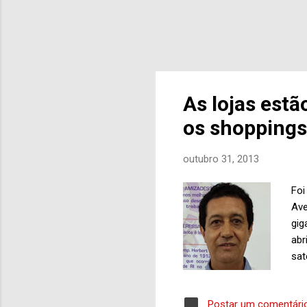
As lojas est
os shoppings
outubro 31, 2013
Foi
Ave
gig
abr
sat
áre
est
Postar um comentári
mil