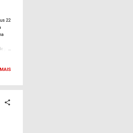
eus 22
a
na
e já
 em
 MAIS
iles
s
ânia
a vai