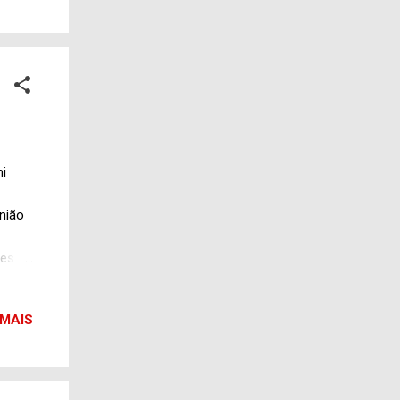
. Vi
ni
nião
es de
des
União
 MAIS
3
 às