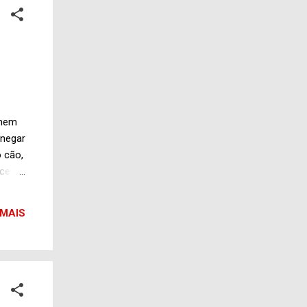
o ...
 nem
 negar
 cão,
ece de
s
s
 MAIS
otícia
a-
re