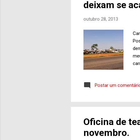
deixam se aca
outubro 28, 2013
Car
Pos
dem
meu
car
veí
aco
Postar um comentári
doc
est
con
Pol
cum
Oficina de te
que
novembro.
cus
Afi