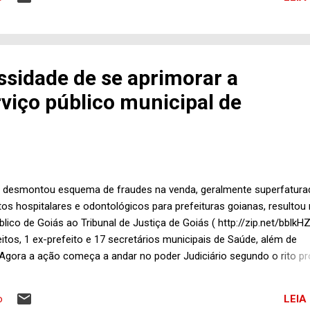
em à noite com o Edson Antonio Gomes (foto ao lado), associado 
ary Club de Trindade, experiente homem de negócios nascido em
ador, Santa Catarina, mas que mora na “Capital da fé” há mais de 1
s. Edson Antonio atua no ramo da mineração, com jazidas de granit
ssidade de se aprimorar a
rtzo, quartzito, micaxisto e ouro, espalhados pelos municípios de C
rviço público municipal de
as, Faina, Jaupaci e Mimoso de Goiás. Além disso, já passou por o
e desmontou esquema de fraudes na venda, geralmente superfatura
 hospitalares e odontológicos para prefeituras goianas, resultou
lico de Goiás ao Tribunal de Justiça de Goiás ( http://zip.net/bblkHZ
tos, 1 ex-prefeito e 17 secretários municipais de Saúde, além de
gora a ação começa a andar no poder Judiciário segundo o rito pr
o brasileira. Os acusados terão certamente o amplo direito de defes
vas autorias dos fatos ilegais, haverá punição. A população cont
LEIA
o
no mínimo, quem atua na imprensa e os chamados formadores de opi