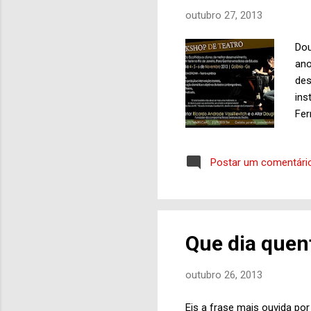
outubro 27, 2013
Dou
ano
des
ins
Fer
tem
pro
Postar um comentári
com
de 
par
Gen
tem
Que dia quen
nos
Vas
outubro 26, 2013
r...
Eis a frase mais ouvida po