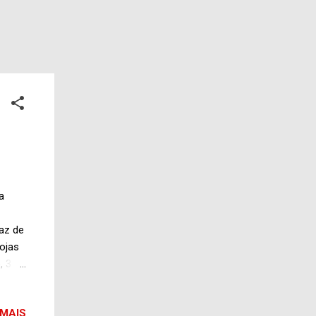
a
az de
lojas
, 3
$ 384
 MAIS
a