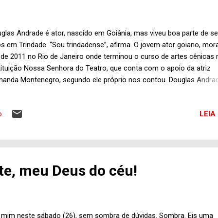
glas Andrade é ator, nascido em Goiânia, mas viveu boa parte de s
s em Trindade. “Sou trindadense”, afirma. O jovem ator goiano, mor
de 2011 no Rio de Janeiro onde terminou o curso de artes cênicas 
tituição Nossa Senhora do Teatro, que conta com o apoio da atriz
nanda Montenegro, segundo ele próprio nos contou. Douglas Andrad
 5 anos na profissão de ator. Em Goiânia, Douglas teve passagens
gramas de televisão, caso do Cidade Esperança, comandado pelo
LEIA
o
unicador e deputado estadual Túlio Isac, além de trabalhos em desf
moda, e também como ator, é claro. No Rio de Janeiro, Douglas fez
ticipações em novelas da Globo, tais como Fina Estampa e Vida da
te, também a minissérie Brado Retumbante, mas tem dedicado mai
po de sua carreira ao teatro. Douglas Andrade estará de volta à Goi
te, meu Deus do céu!
 dias 5 a 6 de novembro, acompanhado do diretor Ricardo Andrade
sillievitch, fundador da Companhia Nossa Senhora do Teatro. A dupl
r mim neste sábado (26), sem sombra de dúvidas. Sombra. Eis uma