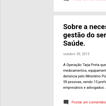
ont
Rot
Caç
ano
Sobre a nece
qua
gestão do se
Nov
a...
Saúde.
outubro 30, 2013
A Operação Tarja Preta qu
medicamentos, equipamentos
denúncia pelo Ministério Púb
59 pessoas, sendo 15 prefei
empresários e advogados. A
estabelecido pela legislaçã
comprovando-se as respecti
Postar um comentári
isso, evidentemente. Ou, 