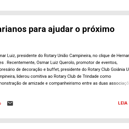
ção a eventos iguais a estes e que são noticiados ao longo dos dias
 comprovação do que se ouve falar informalmente a respeito das
há r...
arianos para ajudar o próximo
ar Luiz, presidente do Rotary União Campineira, no clique de Herna
es . Recentemente, Osmar Luiz Querolo, promotor de eventos,
resário de decoração e buffet, presidente do Rotary Club Goiânia U
pineira, liderou comitiva ao Rotary Club de Trindade como
onstração de amizade e companheirismo entre as duas associaçõ
fissionais, do Distrito 4530 do Rotary International, que reúne unida
árias do Distrito Federal, parte de Goiás e Tocantins. O Rotary Club 
LEIA
o
pineira foi fundado em 19 de fevereiro de 2005, conta, hoje, com 1
ociados, e tem como principais incentivadores, que os rotarianos
mam de padrinhos, os Rotary Clubes de Goiânia Anhanguera, Serra
rada e 24 de Outubro. As reuniões semanais são realizadas sempre