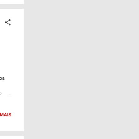
iel
e
ilitar
a...
boa
o
 MAIS
omo
cedo,