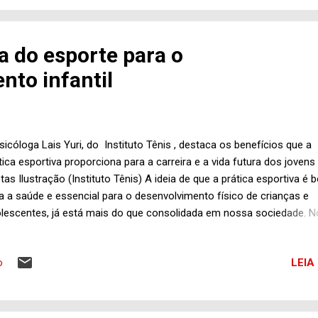
bado e recuperado rapidamente Quinta-feira (25), mais de 22h. Franc
veira de Alcântara teve o carro roubado (foto abaixo). Contou o trist
sódio em seu perfil no Facebook, pedindo ajuda. E não é que deu um
a do esporte para o
hor resultado! Isso mesmo, os homens do 22º Batalhão da Polícia M
nto infantil
Goiás, o “ Batalhão Terra Santa ”, sob o comando do Major Hans, entr
sicóloga Lais Yuri, do Instituto Tênis , destaca os benefícios que a
tica esportiva proporciona para a carreira e a vida futura dos jovens
etas Ilustração (Instituto Tênis) A ideia de que a prática esportiva é 
a a saúde e essencial para o desenvolvimento físico de crianças e
lescentes, já está mais do que consolidada em nossa sociedade. N
anto, os ganhos para quem se dedica ao esporte não se restringem
nas ao corpo, mas também se aplicam à mente. Segundo Lais Yuri,
LEIA
o
cóloga do Instituto Tênis, instituição sem fins lucrativos que tem c
etivo apoiar o desenvolvimento do tênis nacional, o contato, desde 
 os valores incutidos na prática esportiva é fundamental para o
cesso de construção do caráter já na infância. “O esporte ajuda em