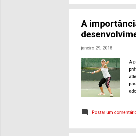
rou
Oli
epi
A importânci
sen
desenvolvime
de 
janeiro 29, 2018
A p
prá
atl
par
ado
ent
ape
Postar um comentári
psi
obj
com
pro