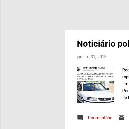
Noticiário po
janeiro 31, 2018
Red
rap
em 
Pen
de 
evi
de 
1 comentário
10,
rou