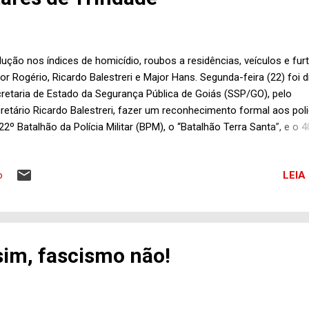
ução nos índices de homicídio, roubos a residências, veículos e fur
or Rogério, Ricardo Balestreri e Major Hans. Segunda-feira (22) foi d
retaria de Estado da Segurança Pública de Goiás (SSP/GO), pelo
retário Ricardo Balestreri, fazer um reconhecimento formal aos poli
22º Batalhão da Polícia Militar (BPM), o “Batalhão Terra Santa”, e o 4
, comandados, respectivamente pelo Major Hans e Major Rogério. 
rtunidade, os comandantes receberam certificado de Elogio Formal
LEIA
o
em reduzido a criminalidade em Trindade, referente ao último trimes
 passado. Os principais crimes considerados e que apresentaram m
ução, foram homicídio, roubo a residência, roubo a veículos e furtos
or Hans divulgou agradecimento público pela menção honrosa rece
como um grande líder costuma fazer em momentos assim, dividiu a
im, fascismo não!
quista com toda a equipe. “Eu apenas simbolizo todo o esforço
ramado por cada policial militar pertencen...