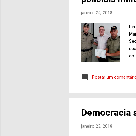
janeiro 24, 2018
Red
Maj
Sec
sec
do 
BPM
opo
Postar um comentári
ter
ano
red
Maj
e, 
Democracia s
con
der
janeiro 23, 2018