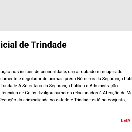
licial de Trindade
ução nos índices de criminalidade, carro roubado e recuperado
idamente e degolador de animais preso Números da Segurança Públ
Trindade A Secretaria da Segurança Pública e Administração
itenciária de Goiás divulgou números relacionados à Aferição de M
Redução da criminalidade no estado e Trindade está no conjunto,
dentemente. Segundo a estatística, levantada no período de 1 de ou
2016 até 31 de dezembro do ano passado, os homicídios reduziram
LEIA
53%; roubo a comércio caiu 48%; roubo a residências diminuiu 35,29
bo a pessoa despencou 46,53% e roubo a veículo baixou 36,71%. Ca