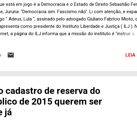
ue está em jogo é a Democracia e o Estado de Direito Sebastião Fer
te, Juruna: "Democracia sim. Fascismo não". Li com atenção, e espa
igo " Adeus, Lula ", assinado pelo advogado Giuliano Fabrício Mioto, 
apresenta como presidente do Instituto Liberdade e Justiça ( ILJ ). 
ernet, a página do ILJ informa que a missão do instituto é "instruir a
iedade sobre os benefícios do Liberalismo, do Estado Mínimo e da 
etiva". Registra ainda que seus valores são o Indivíduo como o cent
LEIA
o
etivo maior das instituições e governos; a Defesa da propriedade pri
livre mercado e do lucro; a Igualdade de todos perante a lei e o Esta
imo". É preciso esclarecer que há uma diferença abissal entre libera
quilo que defende o advogado Giuliano Fabrício Mioto. O Liberalismo
giu no século XVIII em contraponto à tirania, ao Estado Absolutista 
 cadastro de reserva do
bém, à própria Inquisição. É fundado do h...
lico de 2015 querem ser
 já