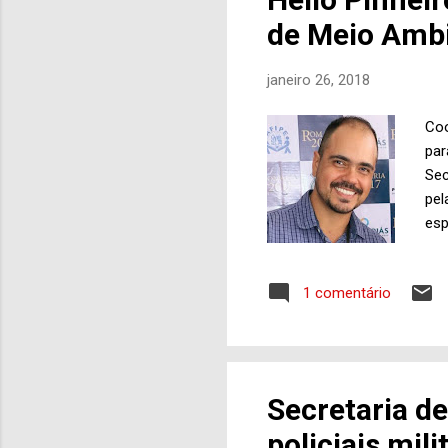
sob
de Meio Amb
janeiro 26, 2018
Coo
par
Sec
pel
esp
Nat
Coo
1 comentário
des
jan
de 
Goy
Apa
Secretaria d
Vig
policiais mil
com