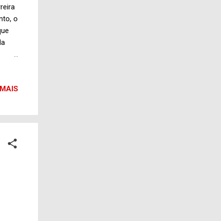
reira
nto, o
que
Na
Moral
ro e
 MAIS
vada,
do
lismo
e,