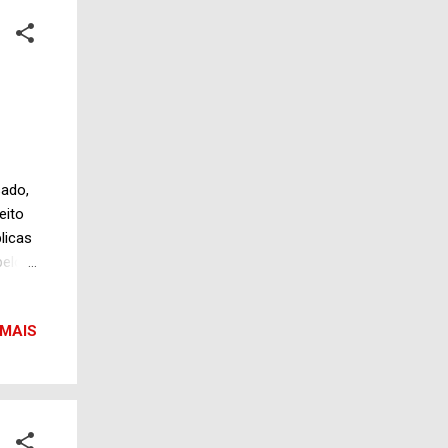
 e
sado,
eito
licas
pelo
vel
 MAIS
es. O
tornar
 para
reas