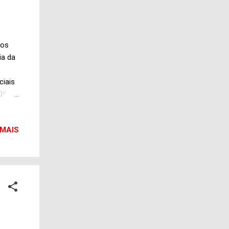
tos
ia da
ciais
0º
Na
 por
 MAIS
tre do
aior
.
bida