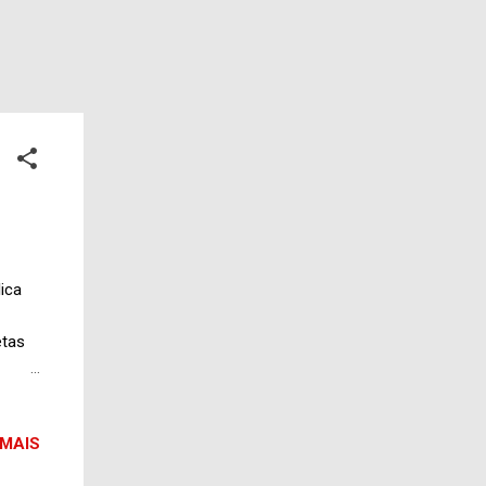
ica
etas
tubro
 MAIS
%;
rro