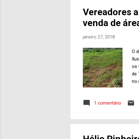
vár
Vereadores a
sup
venda de áre
Rea
janeiro 27, 2018
O d
Ilu
os 
de 
no 
men
val
1 comentário
se 
obj
viá
jun
rec
Hélio Pinheir