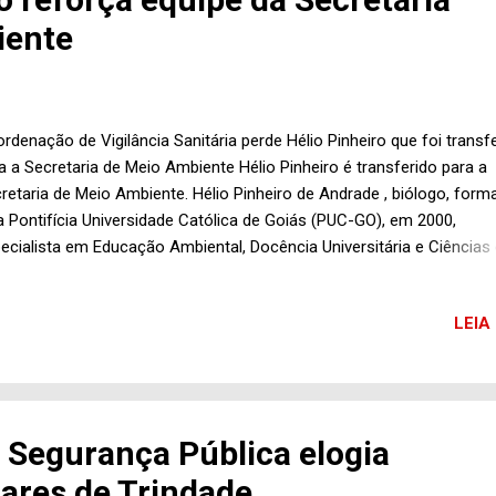
 a gestão municipal.
iente
rdenação de Vigilância Sanitária perde Hélio Pinheiro que foi transf
a a Secretaria de Meio Ambiente Hélio Pinheiro é transferido para a
retaria de Meio Ambiente. Hélio Pinheiro de Andrade , biólogo, form
a Pontifícia Universidade Católica de Goiás (PUC-GO), em 2000,
ecialista em Educação Ambiental, Docência Universitária e Ciências
ureza, com mestrado em Ciências Ambientais e Saúde, está saindo
rdenação da Vigilância Sanitária da Prefeitura de Trindade, onde tra
LEIA
de o primeiro mandato do prefeito Jânio Darrot (PSDB), iniciado em
eiro de 2014. Vale a pena destacar ainda que Hélio Pinheiro é profes
biologia na rede estadual de ensino e também na Faculdade União d
azes (FUG), já integrou a equipe do prefeito Maguito Vilela (PMDB)
recida de Goiânia, de 2009 a 2012, quando esteve à frente da Direto
e Segurança Pública elogia
ilância Epidemiológica naquele município. Hélio Pinheiro oficialmente
itares de Trindade
eçará na próxim...