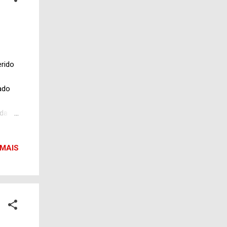
erido
ado
 da
 da
balha
 MAIS
sor
e
, em
ria de