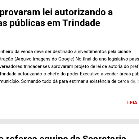
ios aspectos da vida, como estipular e alcançar objetivos, enfrentar
provaram lei autorizando a
erar adversidades, ter foco, entre outras capacidades”, explica. “
as públicas em Trindade
lizando uma atividade esportiva com...
inheiro da venda deve ser destinado a investimentos pela cidade
stração (Arquivo Imagens do Google) No final do ano legislativo pas
vereadores trindadenses aprovaram projeto de lei de autoria do pref
Trindade autorizando o chefe do poder Executivo a vender áreas púb
município. Somando tudo dá para estimar a existência de cerca de, 
os, 12 áreas espalhadas pelo território da “Capital da Fé” . Numa a
iação segu i ndo valores da própria Prefeitura, não é de todo impossí
LEIA
cheg ar facilmente a um total que deve girar ao redor de R$ 12 milhõ
etivo com essa autorização, de acordo com o projeto aprovado , é 
vel a vend a de parte dos imóveis que integram o patrimônio público
tar um dinheir inh o a mais na bolsa da “viúva” e, dessa forma, ter
ursos para possibilitar a realização de investimentos em diversas á
o reforça equipe da Secretaria