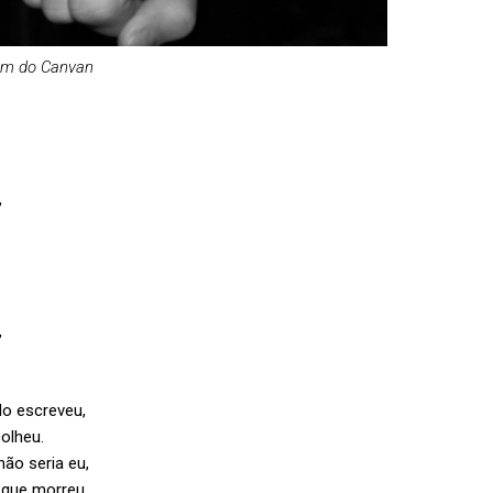
em do Canvan
,
,
o escreveu,
olheu.
não seria eu,
 que morreu.