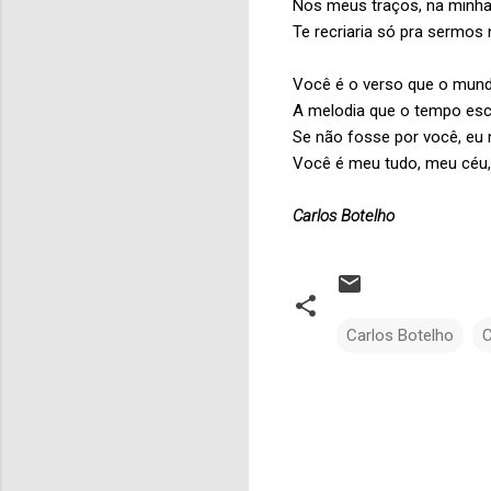
Nos meus traços, na minha
Te recriaria só pra sermos 
Você é o verso que o mund
A melodia que o tempo esc
Se não fosse por você, eu 
Você é meu tudo, meu céu
Carlos Botelho
Carlos Botelho
C
C
o
m
e