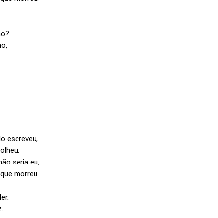
no?
ho,
o escreveu,
olheu.
não seria eu,
 que morreu.
er,
z.