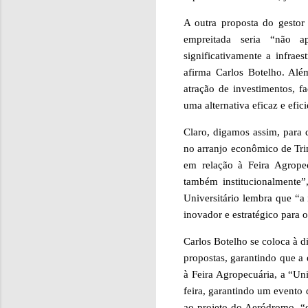
A outra proposta do gesto
empreitada seria “não a
significativamente a infraes
afirma Carlos Botelho. Alé
atração de investimentos, f
uma alternativa eficaz e efic
Claro, digamos assim, para 
no arranjo econômico de Tri
em relação à Feira Agrope
também institucionalmente”
Universitário lembra que “
inovador e estratégico para o
Carlos Botelho se coloca à di
propostas, garantindo que a 
à Feira Agropecuária, a “Un
feira, garantindo um evento d
ao projeto do Aeródromo, “e