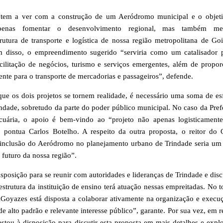
r tem a ver com a construção de um Aeródromo municipal e o objet
penas fomentar o desenvolvimento regional, mas também mel
trutura de transporte e logística de nossa região metropolitana de Goi
m disso, o empreendimento sugerido “serviria como um catalisador 
acilitação de negócios, turismo e serviços emergentes, além de propor
iente para o transporte de mercadorias e passageiros”, defende.
que os dois projetos se tornem realidade, é necessário uma soma de es
ndade, sobretudo da parte do poder público municipal. No caso da Prefe
cuária, o apoio é bem-vindo ao “projeto não apenas logisticament
, pontua Carlos Botelho. A respeito da outra proposta, o reitor do 
a inclusão do Aeródromo no planejamento urbano de Trindade seria um
 futuro da nossa região”.
sposição para se reunir com autoridades e lideranças de Trindade e discu
estrutura da instituição de ensino terá atuação nessas empreitadas. No t
iGoyazes está disposta a colaborar ativamente na organização e execu
e alto padrão e relevante interesse público”, garante. Por sua vez, em r
stou à disposição para discutir esta proposta em mais detalhes e explo