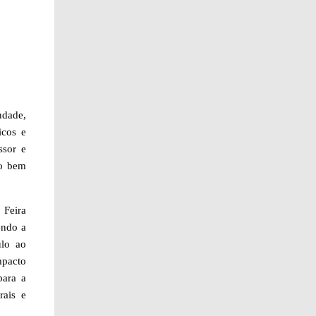
ndade,
icos e
ssor e
vo bem
 Feira
endo a
ulo ao
mpacto
para a
rais e