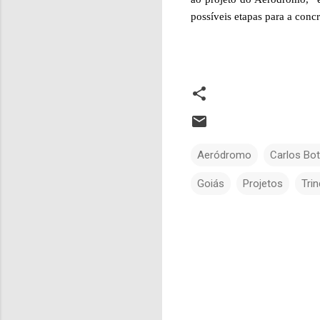
possíveis etapas para a concr
Aeródromo
Carlos Bot
Goiás
Projetos
Tri
C
o
m
e
n