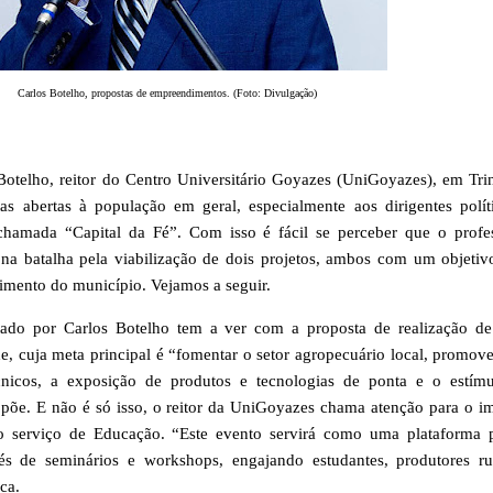
Carlos Botelho, propostas de empreendimentos. (Foto: Divulgação)
Botelho, reitor do Centro Universitário Goyazes (UniGoyazes), em Tri
as abertas à população em geral, especialmente aos dirigentes polít
 chamada “Capital da Fé”. Com isso é fácil se perceber que o profe
 na batalha pela viabilização de dois projetos, ambos com um objeti
imento do município. Vejamos a seguir.
tado por Carlos Botelho tem a ver com a proposta de realização de
e, cuja meta principal é “fomentar o setor agropecuário local, promov
cnicos, a exposição de produtos e tecnologias de ponta e o estím
põe. E não é só isso, o reitor da UniGoyazes chama atenção para o i
no serviço de Educação. “Este evento servirá como uma plataforma 
és de seminários e workshops, engajando estudantes, produtores ru
ica.