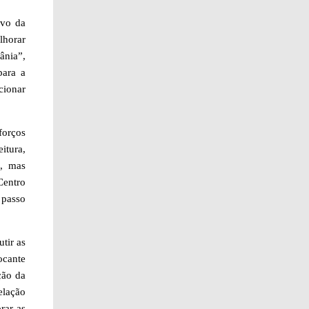
ivo da
horar
ânia”,
para a
cionar
forços
itura,
e, mas
Centro
 passo
tir as
ocante
ção da
elação
rar as