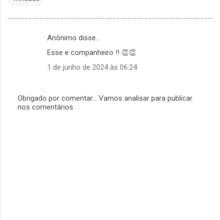
Anônimo disse…
C
Esse e companheiro !! 👏👏
o
1 de junho de 2024 às 06:24
m
e
n
Obrigado por comentar... Vamos analisar para publicar
nos comentários.
P
t
o
á
s
t
r
a
r
i
u
o
m
c
s
o
m
e
n