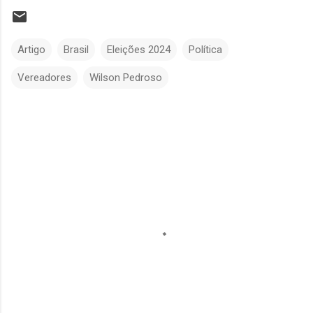
Artigo
Brasil
Eleições 2024
Política
Vereadores
Wilson Pedroso
C
o
m
e
n
t
á
r
i
o
s