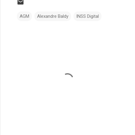
AGM
Alexandre Baldy
INSS Digital
C
o
m
e
n
t
á
r
i
o
s