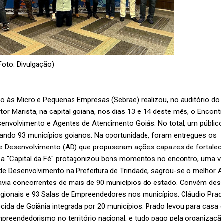
oto: Divulgação)
oio às Micro e Pequenas Empresas (Sebrae) realizou, no auditório do
etor Marista, na capital goiana, nos dias 13 e 14 deste mês, o Encont
envolvimento e Agentes de Atendimento Goiás. No total, um públic
tando 93 municípios goianos. Na oportunidade, foram entregues os
e Desenvolvimento (AD) que propuseram ações capazes de fortalec
 a "Capital da Fé" protagonizou bons momentos no encontro, uma 
de Desenvolvimento na Prefeitura de Trindade, sagrou-se o melhor 
avia concorrentes de mais de 90 municípios do estado. Convém des
egionais e 93 Salas de Empreendedores nos municípios. Cláudio Pra
ecida de Goiânia integrada por 20 municípios. Prado levou para casa
reendedorismo no território nacional, e tudo pago pela organizaç