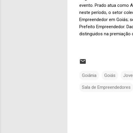
evento. Prado atua como Ag
neste período, o setor col
Empreendedor em Goiás; s
Prefeito Empreendedor. Da
distinguidos na premiação
Goiânia
Goiás
Jove
Sala de Empreendedores
C
o
m
e