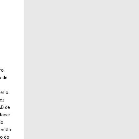
ro
o de
er o
vez
AD de
tacar
do
 então
ão do