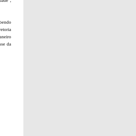
dade",
abendo
etoria
aneiro
sse da