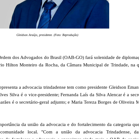
Gleidson Araújo, presidente. (Foto: Reprodução)
Ordem dos Advogados do Brasil (OAB-GO) fará solenidade de diploma
rio Hilton Monteiro da Rocha, da Câmara Municipal de Trindade, na q
 representa a advocacia trindadense tem como presidente Gleidson Eman
ves Silva é o vice-presidente; Fernanda Laís da Silva Alencar é a secre
rães é o secretário-geral adjunto; e Maria Tereza Borges de Oliveira M
mportância da união da advocacia e do fortalecimento da categoria qu
 comunidade local. "Com a união da advocacia Trindadense, da