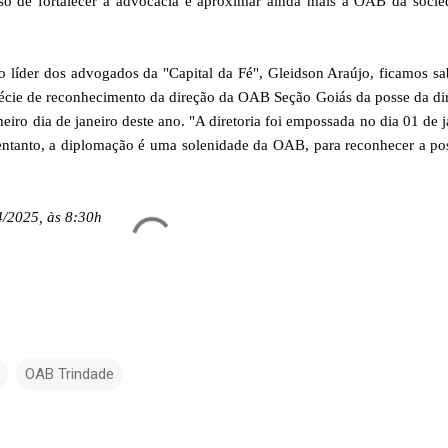
o de fortalecer a advocacia e aproximar ainda mais a OAB da socie
 líder dos advogados da "Capital da Fé", Gleidson Araújo, ficamos s
cie de reconhecimento da direção da OAB Seção Goiás da posse da dir
eiro dia de janeiro deste ano. "A diretoria foi empossada no dia 01 de j
 entanto, a diplomação é uma solenidade da OAB, para reconhecer a po
4/2025, às 8:30h
OAB Trindade