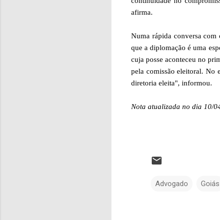
continuidade no compromiss
afirma.
Numa rápida conversa com o
que a diplomação é uma espé
cuja posse aconteceu no prim
pela comissão eleitoral. No
diretoria eleita", informou.
Nota atualizada no dia 10/0
Advogado
Goiás
C