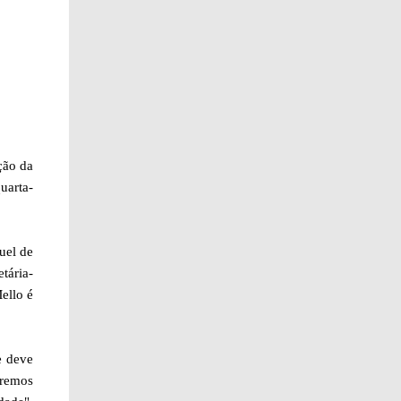
ção da
uarta-
uel de
tária-
ello é
e deve
remos