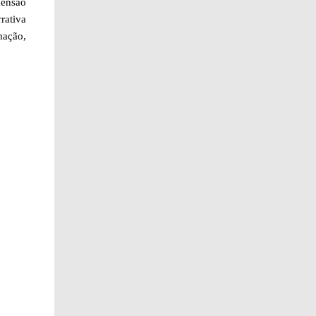
mensão
rativa
mação,