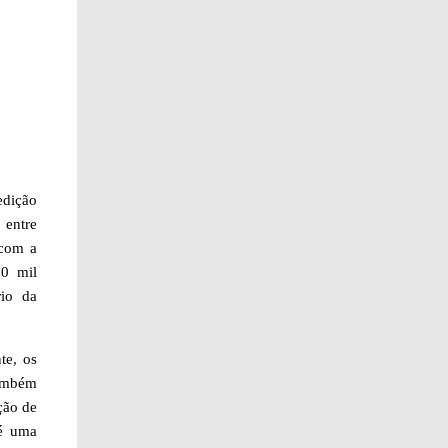
edição
 entre
 com a
20 mil
rio da
te, os
também
ção de
 é uma