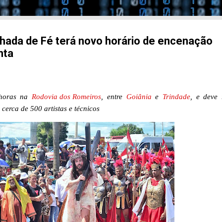
hada de Fé terá novo horário de encenação
nta
 horas na
Rodovia dos Romeiros
, entre
Goiânia
e
Trindade
, e deve 
 cerca de 500 artistas e técnicos