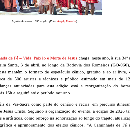
Espetáculo chega à 34ª edição. (Foto:
Angely Parreira
)
da de Fé – Vida, Paixão e Morte de Jesus
chega, neste ano, à sua 34ª 
eira Santa, 3 de abril, ao longo da Rodovia dos Romeiros (GO-060),
osta mantém o formato de espetáculo cênico, gratuito e ao ar livre,
cerca de 500 artistas e técnicos e público estimado em mais de 1
danças anunciadas para esta edição está a reorganização do horá
 às 16h e seguirá até o período noturno.
is da Via-Sacra como parte do cenário e recria, em percurso itineran
e Jesus Cristo. Segundo a organização do evento, a edição de 2026 
 e artísticos, como reforço na sonorização ao longo do trajeto, atualiza
nográfica e aprimoramento dos efeitos cênicos. “A Caminhada de Fé