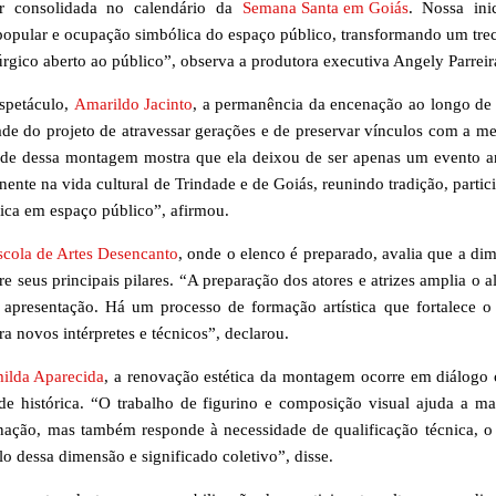
ar consolidada no calendário da
Semana Santa em Goiás
. Nossa inic
e popular e ocupação simbólica do espaço público, transformando um tre
gico aberto ao público”, observa a produtora executiva Angely Parreir
espetáculo,
Amarildo Jacinto
, a permanência da encenação ao longo de 
ade do projeto de atravessar gerações e de preservar vínculos com a m
dade dessa montagem mostra que ela deixou de ser apenas um evento a
ente na vida cultural de Trindade e de Goiás, reunindo tradição, partic
ica em espaço público”, afirmou.
scola de Artes Desencanto
, onde o elenco é preparado, avalia que a di
re seus principais pilares. “A preparação dos atores e atrizes amplia o a
apresentação. Há um processo de formação artística que fortalece o 
ra novos intérpretes e técnicos”, declarou.
ilda Aparecida
, a renovação estética da montagem ocorre em diálogo
de histórica. “O trabalho de figurino e composição visual ajuda a ma
enação, mas também responde à necessidade de qualificação técnica, o
o dessa dimensão e significado coletivo”, disse.