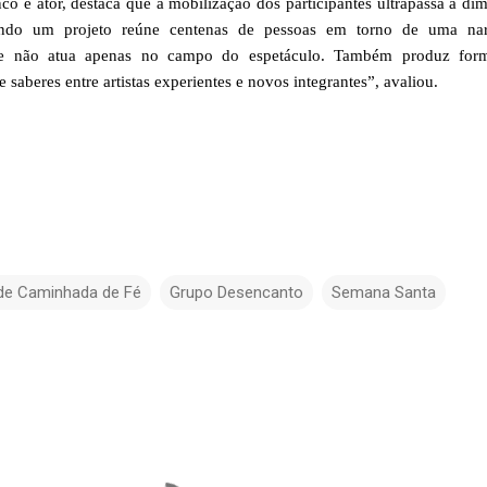
nco e ator, destaca que a mobilização dos participantes ultrapassa a di
Quando um projeto reúne centenas de pessoas em torno de uma nar
ele não atua apenas no campo do espetáculo. Também produz for
 saberes entre artistas experientes e novos integrantes”, avaliou.
de Caminhada de Fé
Grupo Desencanto
Semana Santa