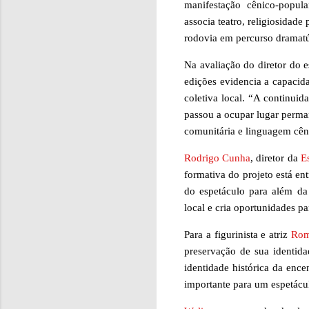
manifestação cênico-popul
associa teatro, religiosidad
rodovia em percurso dramatúr
Na avaliação do diretor do 
edições evidencia a capacid
coletiva local. “A continui
passou a ocupar lugar perman
comunitária e linguagem cên
Rodrigo Cunha
, diretor da
E
formativa do projeto está ent
do espetáculo para além da 
local e cria oportunidades pa
Para a figurinista e atriz
Rom
preservação de sua identida
identidade histórica da enc
importante para um espetácul