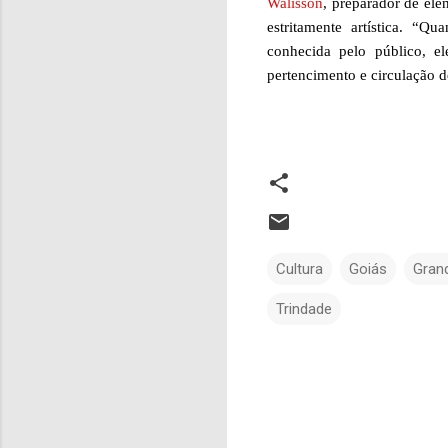
Walisson
, preparador de ele
estritamente artística. “
conhecida pelo público, 
pertencimento e circulação de
Cultura
Goiás
Gran
Trindade
C
o
m
e