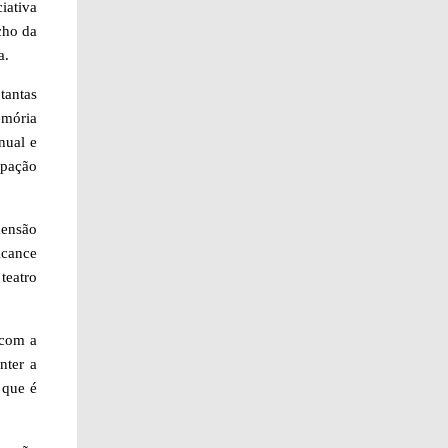
iativa
cho da
a.
tantas
emória
nual e
ipação
mensão
lcance
teatro
 com a
nter a
 que é