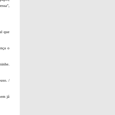
essa",
al que
ança o
minhe.
uso. /
uem já