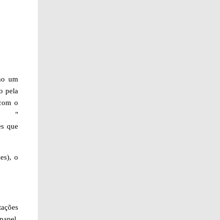
omo um
o pela
 com o
ra "
es que
es), o
tações
papel,