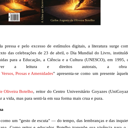
ressa e pelo excesso de estímulos digitais, a literatura surge c
exto das celebrações de 23 de abril, o Dia Mundial do Livro, instituíd
idas para a Educação, a Ciência e a Cultura (UNESCO), em 1995,
over a leitura e direitos autorais, a ob
 Versos, Prosas e Amenidades
" apresenta-se como um presente àquel
e Oliveira Botelho
, reitor do Centro Universitário Goyazes (UniGoyaz
r a vida, mas para senti-la em sua forma mais crua e pura.
ha
or como um "gesto de escuta" — do tempo, das lembranças e das inquie
na. Como reitor e educador, Botelho transpõe sua vivência para o 