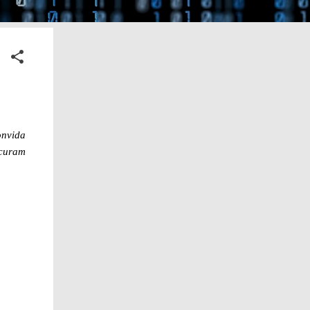
onvida
 curam