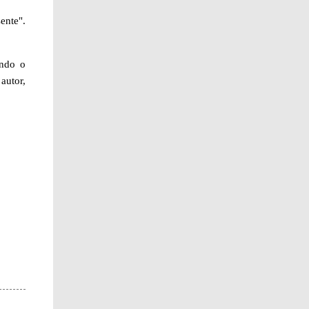
ente".
endo o
autor,