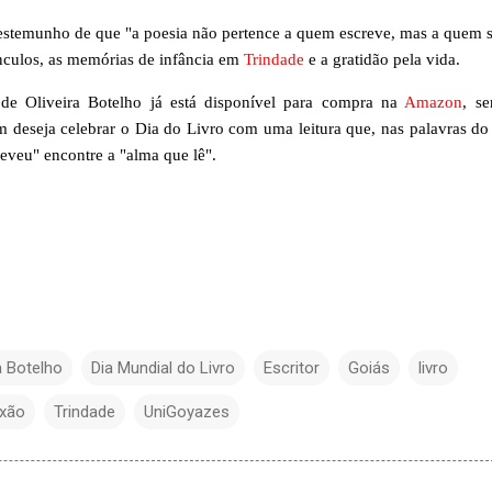
estemunho de que "a poesia não pertence a quem escreve, mas a quem s
ínculos, as memórias de infância em
Trindade
e a gratidão pela vida.
de Oliveira Botelho já está disponível para compra na
Amazon
, s
 deseja celebrar o Dia do Livro com uma leitura que, nas palavras do 
eveu" encontre a "alma que lê".
a Botelho
Dia Mundial do Livro
Escritor
Goiás
livro
exão
Trindade
UniGoyazes