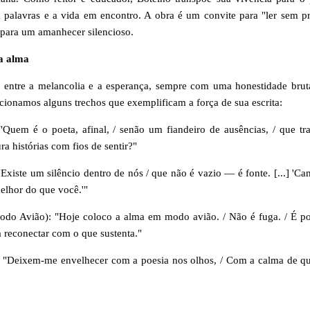
 palavras e a vida em encontro. A obra é um convite para "ler sem pr
para um amanhecer silencioso.
da alma
a entre a melancolia e a esperança, sempre com uma honestidade brut
ecionamos alguns trechos que exemplificam a força de sua escrita:
"Quem é o poeta, afinal, / senão um fiandeiro de ausências, / que tr
ra histórias com fios de sentir?"
xiste um silêncio dentro de nós / que não é vazio — é fonte. [...] 'Ca
elhor do que você.'"
odo Avião): "Hoje coloco a alma em modo avião. / Não é fuga. / É po
 reconectar com o que sustenta."
: "Deixem-me envelhecer com a poesia nos olhos, / Com a calma de q