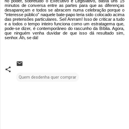
no poder, sobretudo o Executivo e Legislativo, basta uns 15
minutos de conversa entre as partes para que as diferenças
desapareçam e todos se abracem numa celebração porque o
“interesse público” naquele bate-papo teria sido colocado acima
das pretensões particulares. Sei! Anrram! Isso de criticar a tudo
e a todos o tempo inteiro funciona como um estratagema que,
pode-se dizer, é contemporâneo do rascunho da Bíblia. Agora,
que ninguém venha duvidar de que isso dá resultado sim,
senhor. Ah, se dá!
Quem desdenha quer comprar
C
o
m
e
n