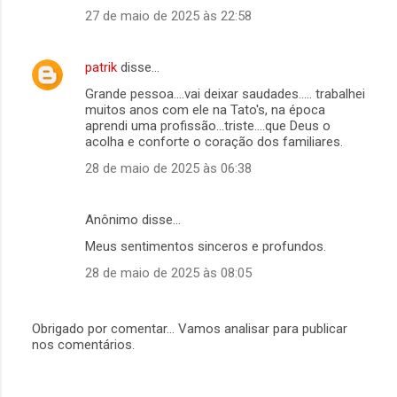
n
27 de maio de 2025 às 22:58
t
á
patrik
disse…
r
Grande pessoa....vai deixar saudades..... trabalhei
i
muitos anos com ele na Tato's, na época
aprendi uma profissão...triste....que Deus o
o
acolha e conforte o coração dos familiares.
s
28 de maio de 2025 às 06:38
Anônimo disse…
Meus sentimentos sinceros e profundos.
28 de maio de 2025 às 08:05
Obrigado por comentar... Vamos analisar para publicar
nos comentários.
P
o
s
t