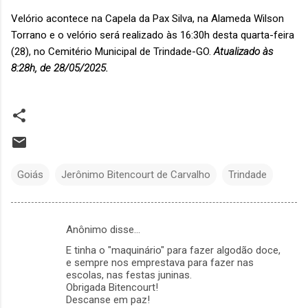
Velório acontece na Capela da Pax Silva, na Alameda Wilson
Torrano e o velório será realizado às 16:30h desta quarta-feira
(28), no Cemitério Municipal de Trindade-GO.
Atualizado às
8:28h, de 28/05/2025.
Goiás
Jerônimo Bitencourt de Carvalho
Trindade
Anônimo disse…
C
E tinha o "maquinário" para fazer algodão doce,
o
e sempre nos emprestava para fazer nas
m
escolas, nas festas juninas.
Obrigada Bitencourt!
e
Descanse em paz!