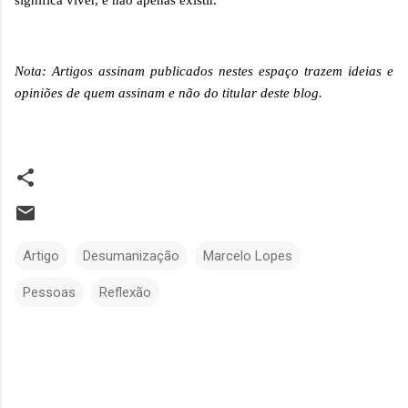
significa viver, e não apenas existir.
Nota: Artigos assinam publicados nestes espaço trazem ideias e
opiniões de quem assinam e não do titular deste blog.
Artigo
Desumanização
Marcelo Lopes
Pessoas
Reflexão
C
o
m