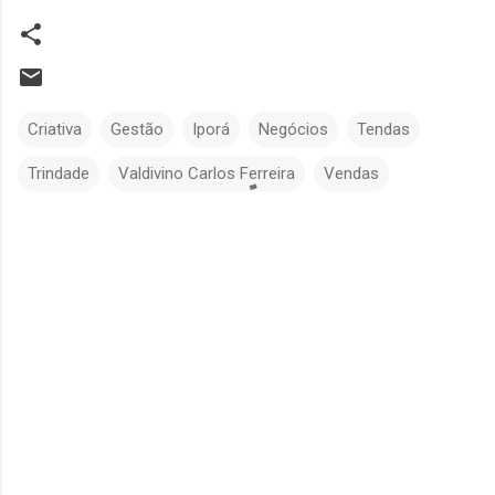
Criativa
Gestão
Iporá
Negócios
Tendas
Trindade
Valdivino Carlos Ferreira
Vendas
C
o
m
e
n
t
á
r
i