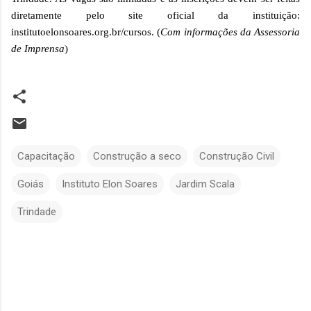
diretamente pelo site oficial da instituição:
institutoelonsoares.org.br/cursos. (
Com informações da Assessoria
de Imprensa
)
Capacitação
Construção a seco
Construção Civil
Goiás
Instituto Elon Soares
Jardim Scala
Trindade
C
o
m
e