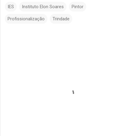
IES
Instituto Elon Soares
Pintor
Profissionalização
Trindade
C
o
m
e
n
t
á
r
i
o
s