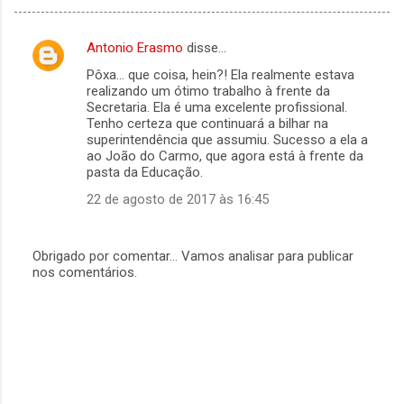
Antonio Erasmo
disse…
C
Pôxa... que coisa, hein?! Ela realmente estava
o
realizando um ótimo trabalho à frente da
m
Secretaria. Ela é uma excelente profissional.
Tenho certeza que continuará a bilhar na
e
superintendência que assumiu. Sucesso a ela a
ao João do Carmo, que agora está à frente da
n
pasta da Educação.
t
22 de agosto de 2017 às 16:45
á
r
Obrigado por comentar... Vamos analisar para publicar
i
nos comentários.
P
o
o
s
s
t
a
r
u
m