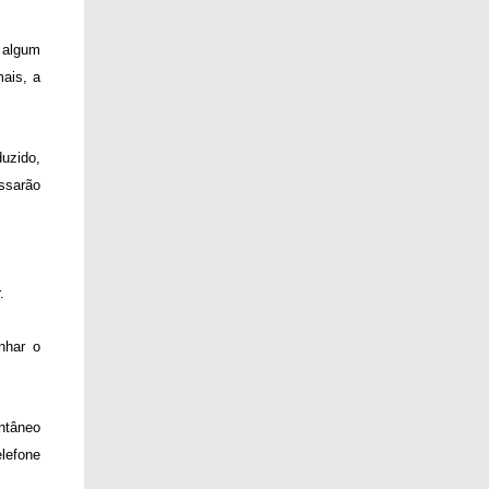
 algum
ais, a
duzido,
ssarão
.
nhar o
ntâneo
lefone