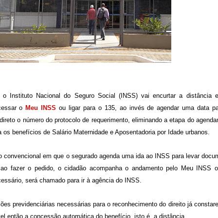
) o Instituto Nacional do Seguro Social (INSS) vai encurtar a distância e
acessar o
Meu INSS
ou ligar para o 135, ao invés de agendar uma data pa
 direto o número do protocolo de requerimento, eliminando a etapa do agend
a os benefícios de Salário Maternidade e Aposentadoria por Idade urbanos.
lo convencional em que o segurado agenda uma ida ao INSS para levar docu
a, ao fazer o pedido, o cidadão acompanha o andamento pelo Meu INSS o
cessário, será chamado para ir à agência do INSS.
es previdenciárias necessárias para o reconhecimento do direito já consta
l então a concessão automática do benefício, isto é, a distância.