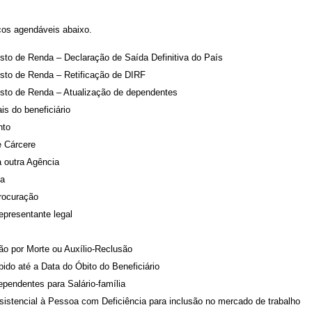
iços agendáveis abaixo.
sto de Renda – Declaração de Saída Definitiva do País
osto de Renda – Retificação de DIRF
osto de Renda – Atualização de dependentes
is do beneficiário
nto
e Cárcere
a outra Agência
ia
rocuração
presentante legal
o por Morte ou Auxílio-Reclusão
bido até a Data do Óbito do Beneficiário
ependentes para Salário-família
istencial à Pessoa com Deficiência para inclusão no mercado de trabalho