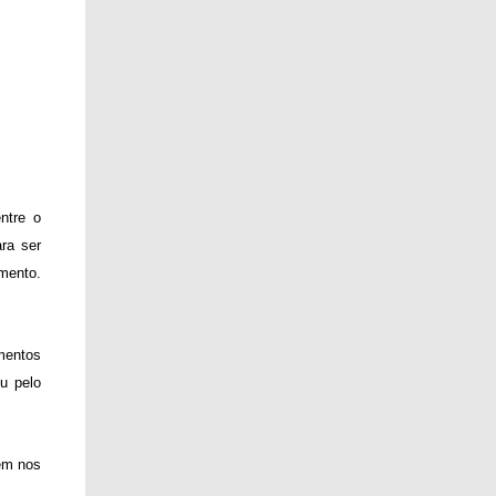
ntre o
ra ser
amento.
mentos
u pelo
rem nos