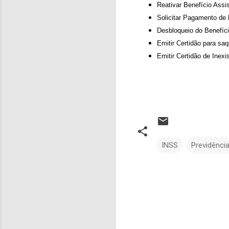
Reativar Benefício Assi
Solicitar Pagamento de
Desbloqueio do Benefíc
Emitir Certidão para 
Emitir Certidão de Inex
INSS
Previdência
C
o
m
e