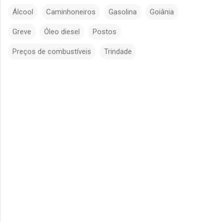
Álcool
Caminhoneiros
Gasolina
Goiânia
Greve
Óleo diesel
Postos
Preços de combustíveis
Trindade
C
o
m
e
n
t
á
r
i
o
s