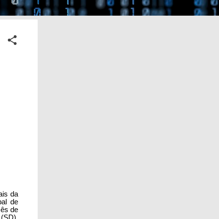
ais da
pal de
mês de
 (SD),