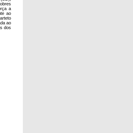
nobres
orça a
te ao
arteto
ada ao
as dos