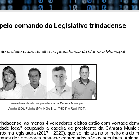
 pelo comando do Legislativo trindadense
do prefeito estão de olho na presidência da Câmara Municipal
Vereadores de olho na presidência da Câmara Municipal:
Aninha (SD), Felinho (PP), Hélio Braz (PSDB) e Roni (PDT).
 trindadense, ao menos 4 vereadores eleitos estão com vontade dem
dade local” ocupando a cadeira de presidente da Câmara Munici
próxima legislatura (2017 – 2020), que se iniciará no primeiro dia do 
Nomes de vereadores bastante comentados são os seguintes: Aninha