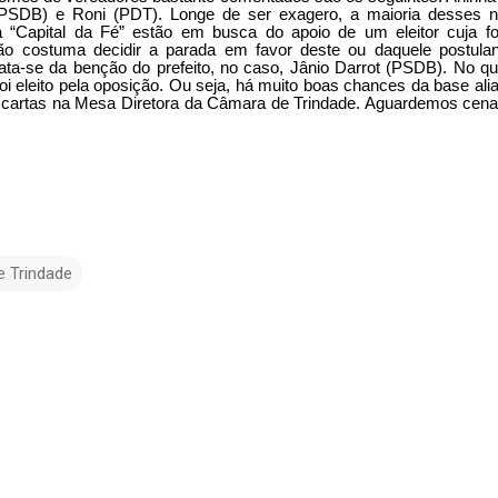
 (PSDB) e Roni (PDT). Longe de ser exagero, a maioria desses 
da “Capital da Fé” estão em busca do apoio de um eleitor cuja f
o costuma decidir a parada em favor deste ou daquele postulan
ata-se da benção do prefeito, no caso, Jânio Darrot (PSDB). No qu
i eleito pela oposição. Ou seja, há muito boas chances da base ali
as cartas na Mesa Diretora da Câmara de Trindade. Aguardemos cen
e Trindade