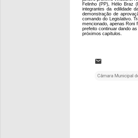
Felinho (PP), Hélio Braz
integrantes da edilidade 
demonstração de aprovaçã
comando do Legislativo. Tr
mencionado, apenas Roni fo
prefeito continuar dando 
próximos capítulos.
Câmara Municipal d
C
o
m
e
n
t