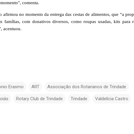
e momento", comenta.
tro afirmou no momento da entrega das cestas de alimentos, que “a prop
is famílias, com donativos diversos, como roupas usadas, kits para 
”, acentuou.
onio Erasmo
ART
Associação dos Rotarianos de Trindade
oiás
Rotary Club de Trindade
Trindade
Valdelícia Castro