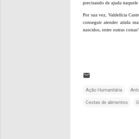
precisando de ajuda naquel
Por sua vez, Valdelícia Cas
conseguir atender ainda ma
nascidos, entre outras coisas
Ação Humanitária
Ant
Cestas de alimentos
G
C
o
m