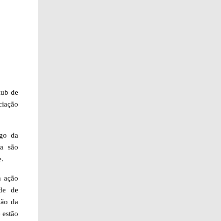
lub de
ciação
rgo da
sa são
e.
a ação
ade de
ção da
 estão