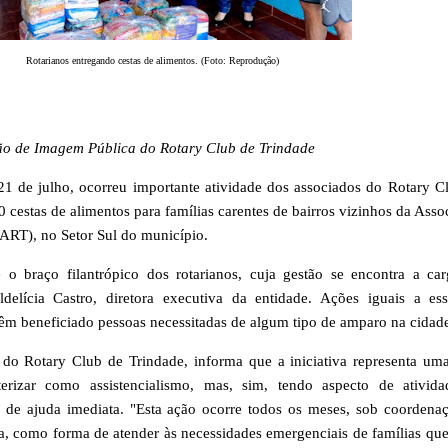
Rotarianos entregando cestas de alimentos. (Foto: Reprodução)
ão de Imagem Pública do Rotary Club de Trindade
21 de julho, ocorreu importante atividade dos associados do Rotary C
 cestas de alimentos para famílias carentes de bairros vizinhos da Asso
(ART), no Setor Sul do município.
o braço filantrópico dos rotarianos, cuja gestão se encontra a ca
aldelícia Castro, diretora executiva da entidade. Ações iguais a es
têm beneficiado pessoas necessitadas de algum tipo de amparo na cidad
 do Rotary Club de Trindade, informa que a iniciativa representa um
terizar como assistencialismo, mas, sim, tendo aspecto de ativid
 de ajuda imediata. "Esta ação ocorre todos os meses, sob coordena
a, como forma de atender às necessidades emergenciais de famílias que