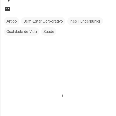
Artigo
Bem-Estar Corporativo
Ines Hungerbuhler
Qualidade de Vida
Saúde
C
o
m
e
n
t
á
r
i
o