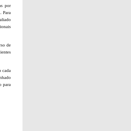
as por
. Para
aliado
ionais
rso de
entes
o cada
inhado
o para