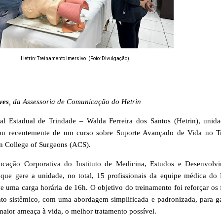
Hetrin: Treinamento imersivo. (Foto: Divulgação)
ves
, da Assessoria de Comunicação do Hetrin
al Estadual de Trindade – Walda Ferreira dos Santos (Hetrin)
, unid
pou recentemente de um curso sobre Suporte Avançado de Vida no 
n College of Surgeons (ACS).
ucação Corporativa do
Instituto de Medicina, Estudos e Desenvolv
 que gere a unidade, no total, 15 profissionais da equipe médica do 
e uma carga horária de 16h. O objetivo do treinamento foi reforçar os 
o sist
ê
mico, com uma abordagem simplificada e padronizada, para ga
maior ameaça à vida, o melhor tratamento possível.