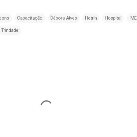
geons
Capacitação
Débora Alves
Hetrin
Hospital
IME
Trindade