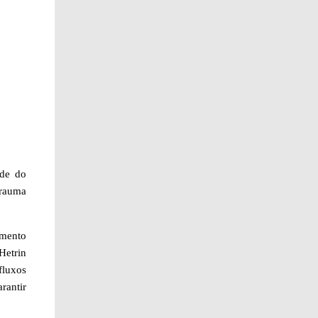
ade do
Trauma
imento
Hetrin
fluxos
rantir