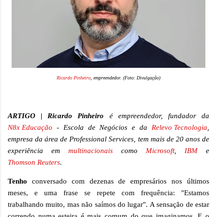
Ricardo Pinheiro
, empreendedor. (Foto: Divulgação)
ARTIGO | Ricardo Pinheiro
é empreendedor, fundador da
N8x Educação
- Escola de Negócios e da
Relevo Tecnologia
,
empresa da área de Professional Services, tem mais de 20 anos de
experiência em
multinacionais
como
Microsoft
,
IBM
e
Thomson Reuters
.
Tenho
conversado com dezenas de empresários nos últimos
meses, e uma frase se repete com frequência: "Estamos
trabalhando muito, mas não saímos do lugar". A sensação de estar
correndo numa esteira é mais comum do que imaginamos. E o