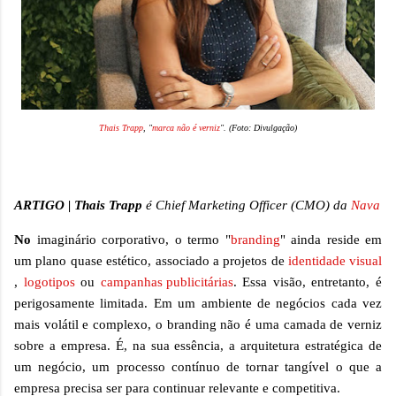
Thais Trapp
, "
marca não é verniz
". (Foto: Divulgação)
ARTIGO | Thais Trapp
é Chief Marketing Officer (CMO) da
Nava
No
imaginário corporativo, o termo "
branding
" ainda reside em
um plano quase estético, associado a projetos de
identidade visual
,
logotipos
ou
campanhas publicitárias
. Essa visão, entretanto, é
perigosamente limitada. Em um ambiente de negócios cada vez
mais volátil e complexo, o branding não é uma camada de verniz
sobre a empresa. É, na sua essência, a arquitetura estratégica de
um negócio, um processo contínuo de tornar tangível o que a
empresa precisa ser para continuar relevante e competitiva.