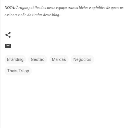
_____
NOTA:
Artigos publicados neste espaço trazem ideias e opiniões de quem os
assinam e não do titular deste blog.
Branding
Gestão
Marcas
Negócios
Thais Trapp
C
o
m
e
n
t