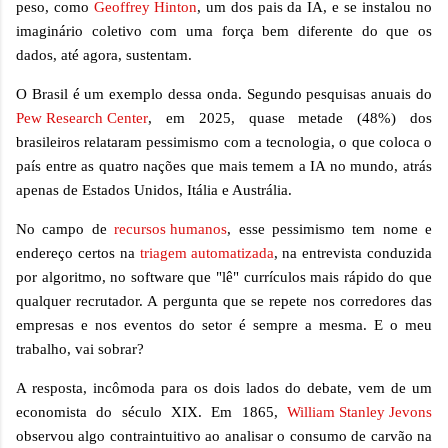
peso, como
Geoffrey Hinton
, um dos pais da IA, e se instalou no
imaginário coletivo com uma força bem diferente do que os
dados, até agora, sustentam.
O Brasil é um exemplo dessa onda. Segundo pesquisas anuais do
Pew Research Center
, em 2025, quase metade (48%) dos
brasileiros relataram pessimismo com a tecnologia, o que coloca o
país entre as quatro nações que mais temem a IA no mundo, atrás
apenas de Estados Unidos, Itália e Austrália.
No campo de
recursos humanos
, esse pessimismo tem nome e
endereço certos na
triagem automatizada
, na entrevista conduzida
por algoritmo, no software que "lê" currículos mais rápido do que
qualquer recrutador. A pergunta que se repete nos corredores das
empresas e nos eventos do setor é sempre a mesma. E o meu
trabalho, vai sobrar?
A resposta, incômoda para os dois lados do debate, vem de um
economista do século XIX. Em 1865,
William Stanley Jevons
observou algo contraintuitivo ao analisar o consumo de carvão na