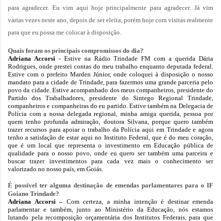
para agradecer. Eu vim aqui hoje principalmente para agradecer. Já vim
várias vezes neste ano, depois de ser eleita, porém hoje com visitas realmente
para que eu possa me colocar à disposição.
Quais foram os principais compromissos do dia?
Adriana Accorsi -
Estive na Rádio Trindade FM com a querida Dária
Rodrigues, onde prestei contas do meu trabalho enquanto deputada federal.
Estive com o prefeito Marden Júnior, onde coloquei à disposição o nosso
mandato para a cidade de Trindade, para fazermos uma grande parceria pelo
povo da cidade. Estive acompanhado dos meus companheiros, presidente do
Partido dos Trabalhadores, presidente do Sintego Regional Trindade,
companheiros e companheiras do eu partido. Estive também na Delegacia de
Polícia com a nossa delegada regional, minha amiga querida, pessoa por
quem tenho profunda admiração, doutora Silvana, porque quero também
trazer recursos para apoiar o trabalho da Polícia aqui em Trindade e agora
tenho a satisfação de estar aqui no Instituto Federal, que é do meu coração,
que é um local que representa o investimento em Educação pública de
qualidade para o nosso povo, onde eu quero ser também uma parceira e
buscar trazer investimentos para cada vez mais o conhecimento ser
valorizado no nosso país, em Goiás.
É possível ter alguma destinação de emendas parlamentares para o IF
Goiano Trindade?
Adriana Accorsi –
Com certeza, a minha intenção é destinar emenda
parlamentar e também, junto ao Ministério da Educação, nós estamos
lutando pela recomposição orçamentária dos Institutos Federais, para que