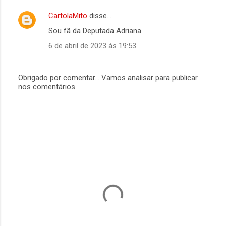
CartolaMito
disse…
C
Sou fã da Deputada Adriana
o
6 de abril de 2023 às 19:53
m
e
n
Obrigado por comentar... Vamos analisar para publicar
nos comentários.
P
t
o
á
s
t
r
a
r
i
u
o
m
c
s
o
m
e
n
t
á
r