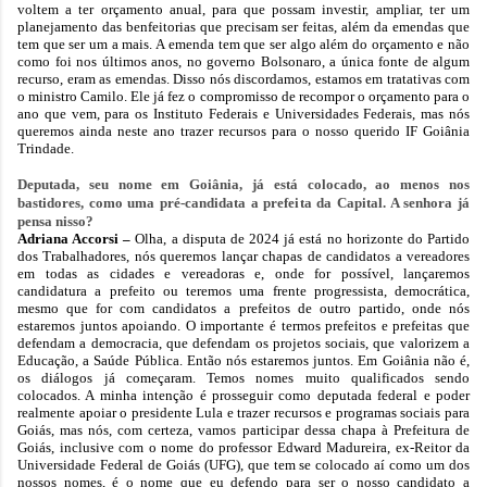
voltem a ter orçamento anual, para que possam investir, ampliar, ter um
planejamento das benfeitorias que precisam ser feitas, além da emendas que
tem que ser um a mais. A emenda tem que ser algo além do orçamento e não
como foi nos últimos anos, no governo Bolsonaro, a única fonte de algum
recurso, eram as emendas. Disso nós discordamos, estamos em tratativas com
o ministro Camilo. Ele já fez o compromisso de recompor o orçamento para o
ano que vem, para os Instituto Federais e Universidades Federais, mas nós
queremos ainda neste ano trazer recursos para o nosso querido IF Goiânia
Trindade.
Deputada, seu nome em Goiânia, já está colocado, ao menos nos
bastidores, como uma pré-candidata a prefeita da Capital. A senhora já
pensa nisso?
Adriana Accorsi –
Olha, a disputa de 2024 já está no horizonte do Partido
dos Trabalhadores, nós queremos lançar chapas de candidatos a vereadores
em todas as cidades e vereadoras e, onde for possível, lançaremos
candidatura a prefeito ou teremos uma frente progressista, democrática,
mesmo que for com candidatos a prefeitos de outro partido, onde nós
estaremos juntos apoiando. O importante é termos prefeitos e prefeitas que
defendam a democracia, que defendam os projetos sociais, que valorizem a
Educação, a Saúde Pública. Então nós estaremos juntos. Em Goiânia não é,
os diálogos já começaram. Temos nomes muito qualificados sendo
colocados. A minha intenção é prosseguir como deputada federal e poder
realmente apoiar o presidente Lula e trazer recursos e programas sociais para
Goiás, mas nós, com certeza, vamos participar dessa chapa à Prefeitura de
Goiás, inclusive com o nome do professor Edward Madureira, ex-Reitor da
Universidade Federal de Goiás (UFG), que tem se colocado aí como um dos
nossos nomes, é o nome que eu defendo para ser o nosso candidato a