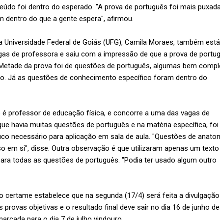
eúdo foi dentro do esperado. "A prova de português foi mais puxada
 dentro do que a gente espera", afirmou.
 Universidade Federal de Goiás (UFG), Camila Moraes, também está
as de professora e saiu com a impressão de que a prova de portu
Metade da prova foi de questões de português, algumas bem comp
to. Já as questões de conhecimento específico foram dentro do
ue é professor de educação física, e concorre a uma das vagas de
que havia muitas questões de português e na matéria específica, foi
o necessário para aplicação em sala de aula. "Questões de anato
o em si", disse. Outra observação é que utilizaram apenas um texto
al para todas as questões de português. "Podia ter usado algum outro
 certame estabelece que na segunda (17/4) será feita a divulgação
s provas objetivas e o resultado final deve sair no dia 16 de junho d
rcada para o dia 7 de julho vindouro.