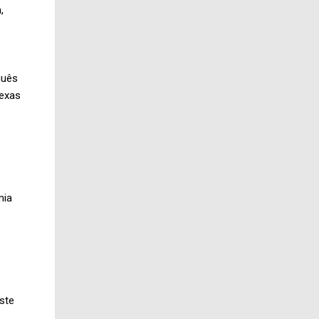
,
guês
lexas
mia
este