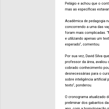
Pelágio e achou que o cont
mas as específicas estavam
Acadêmica de pedagogia na
concorrendo a uma das vag
foram mais complicadas. "
e utilizando apenas um tex
esperado", comentou.
Por sua vez, David Silva q
professor da área, avaliou 
cobrado conhecimento pouc
desnecessárias para o curs
sobre inteligência artifici
texto", ponderou.
O cronograma atualizado do
preliminar dos gabaritos da
ano, com a homologação ma