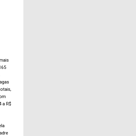
 mais
165
,
vagas
otais,
com
4 a R$
ela
adre