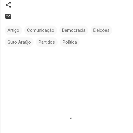
Artigo
Comunicação
Democracia
Eleições
Guto Araújo
Partidos
Política
C
o
m
e
n
t
á
r
i
o