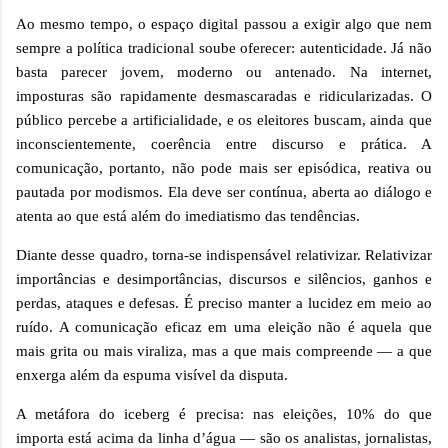
Ao mesmo tempo, o espaço digital passou a exigir algo que nem
sempre a política tradicional soube oferecer: autenticidade. Já não
basta parecer jovem, moderno ou antenado. Na internet,
imposturas são rapidamente desmascaradas e ridicularizadas. O
público percebe a artificialidade, e os eleitores buscam, ainda que
inconscientemente, coerência entre discurso e prática. A
comunicação, portanto, não pode mais ser episódica, reativa ou
pautada por modismos. Ela deve ser contínua, aberta ao diálogo e
atenta ao que está além do imediatismo das tendências.
Diante desse quadro, torna-se indispensável relativizar. Relativizar
importâncias e
desimportâncias
, discursos e silêncios, ganhos e
perdas, ataques e defesas. É preciso manter a lucidez em meio ao
ruído. A comunicação eficaz em uma eleição não é aquela que
mais grita ou mais viraliza, mas a que mais compreende
— a que
enxerga al
ém da espuma visível da disputa.
A metáfora do iceberg é precisa: nas eleições, 10% do que
importa está acima da linha d’água
— s
ão os analistas, jornalistas,