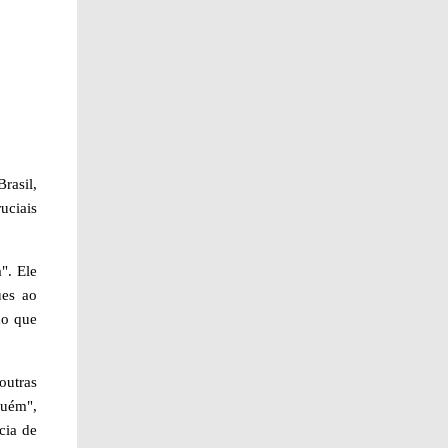
rasil,
uciais
". Ele
ues ao
do que
outras
guém",
cia de