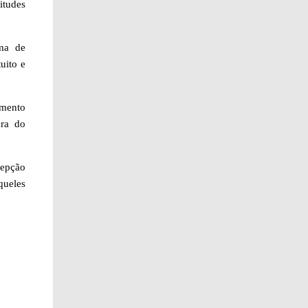
itudes
ema de
uito e
omento
ura do
cepção
queles