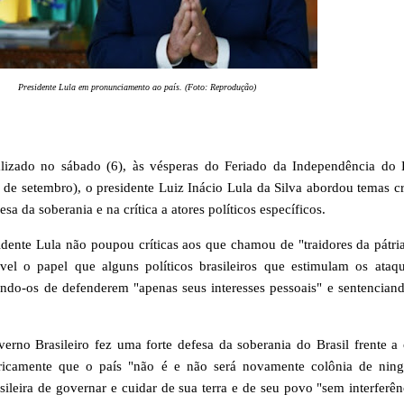
Presidente Lula em pronunciamento ao país. (Foto: Reprodução)
zado no sábado (6), às vésperas do Feriado da Independência do B
 setembro), o presidente Luiz Inácio Lula da Silva abordou temas cr
sa da soberania e na crítica a atores políticos específicos.
idente Lula não poupou críticas aos que chamou de "traidores da pátria
ível o papel que alguns políticos brasileiros que estimulam os ataq
ndo-os de defenderem "apenas seus interesses pessoais" e sentencian
rno Brasileiro fez uma forte defesa da soberania do Brasil frente a 
oricamente que o país "não é e não será novamente colônia de nin
sileira de governar e cuidar de sua terra e de seu povo "sem interferên