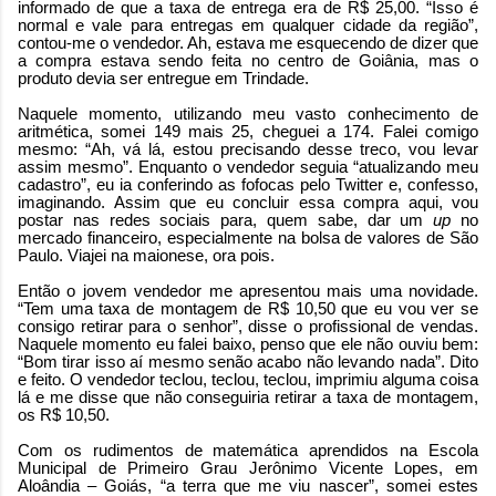
informado de que a taxa de entrega era de R$ 25,00. “Isso é
normal e vale para entregas em qualquer cidade da região”,
contou-me o vendedor. Ah, estava me esquecendo de dizer que
a compra estava sendo feita no centro de Goiânia, mas o
produto devia ser entregue em Trindade.
Naquele momento, utilizando meu vasto conhecimento de
aritmética, somei 149 mais 25, cheguei a 174. Falei comigo
mesmo: “Ah, vá lá, estou precisando desse treco, vou levar
assim mesmo”. Enquanto o vendedor seguia “atualizando meu
cadastro”, eu ia conferindo as fofocas pelo Twitter e, confesso,
imaginando. Assim que eu concluir essa compra aqui, vou
postar nas redes sociais para, quem sabe, dar um
up
no
mercado financeiro, especialmente na bolsa de valores de São
Paulo. Viajei na maionese, ora pois.
Então o jovem vendedor me apresentou mais uma novidade.
“Tem uma taxa de montagem de R$ 10,50 que eu vou ver se
consigo retirar para o senhor”, disse o profissional de vendas.
Naquele momento eu falei baixo, penso que ele não ouviu bem:
“Bom tirar isso aí mesmo senão acabo não levando nada”. Dito
e feito. O vendedor teclou, teclou, teclou, imprimiu alguma coisa
lá e me disse que não conseguiria retirar a taxa de montagem,
os R$ 10,50.
Com os rudimentos de matemática aprendidos na Escola
Municipal de Primeiro Grau Jerônimo Vicente Lopes, em
Aloândia – Goiás, “a terra que me viu nascer”, somei estes