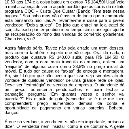
10,50 aos 174 e a coisa bateu em exatos R$ 184,50! Uau! Veio
à minha cabeça de vento aquele bordão que os caras do extinto
programa CQC – Custe Que Custar (Band): “Tem treta nessa
bagaça!” Sou bobo mas não é assim do tanto que o camarada
está pensando não, uái. Aí, levantei-me e disse para o jovem
vendedor: “Deixa quieto”. Do jeito que entrei na loja tratei de
sair, chateado por ter perdido meu tempo sem conseguir ajudar
na recuperação do ritmo das vendas do comércio goianiense.
Chato isso, viu?
Agora falando sério. Talvez não seja errado um trem desses,
mas correto também suspeito que não seja. Ora, do nada, o
produto que custava R$ 149,00 subiu para R$ 184,50! O
vendedor, com a cara mais tranquila do mundo, aplicou um
“reajuste” de alguma coisa como 23,8% no preço inicial do
móvel. E tudo por causa de “taxas” de entrega e montagem.
Ah, sim! Lógico que não penso que isso seja simples ato de
vontade de qualquer vendedor de uma grande rede de lojas.
Deve ser “estratégia” de vendas da empresa. O atendente dá
um preço, acrescenta penduricalhos e, para fechar a
transação, pergunta: “Em quantas vezes o senhor vai
parcelar?” Eis o pulo do gato (vendedor, se é que me faço
compreender): preço aumentado demais da conta e
oportunidade de pagamento em várias parcelas. Bobeou,
dançou!
É que na verdade, a venda em si não era importante, arrisco a
dizer. O vendedor nem insistiu, como é de costume. A gente