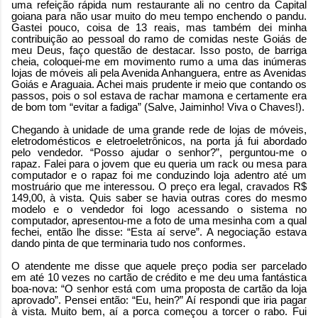
uma refeição rápida num restaurante ali no centro da Capital
goiana para não usar muito do meu tempo enchendo o pandu.
Gastei pouco, coisa de 13 reais, mas também dei minha
contribuição ao pessoal do ramo de comidas neste Goiás de
meu Deus, faço questão de destacar. Isso posto, de barriga
cheia, coloquei-me em movimento rumo a uma das inúmeras
lojas de móveis ali pela Avenida Anhanguera, entre as Avenidas
Goiás e Araguaia. Achei mais prudente ir meio que contando os
passos, pois o sol estava de rachar mamona e certamente era
de bom tom “evitar a fadiga” (Salve, Jaiminho! Viva o Chaves!).
Chegando à unidade de uma grande rede de lojas de móveis,
eletrodomésticos e eletroeletrônicos, na porta já fui abordado
pelo vendedor. “Posso ajudar o senhor?”, perguntou-me o
rapaz. Falei para o jovem que eu queria um rack ou mesa para
computador e o rapaz foi me conduzindo loja adentro até um
mostruário que me interessou. O preço era legal, cravados R$
149,00, à vista. Quis saber se havia outras cores do mesmo
modelo e o vendedor foi logo acessando o sistema no
computador, apresentou-me a foto de uma mesinha com a qual
fechei, então lhe disse: “Esta aí serve”. A negociação estava
dando pinta de que terminaria tudo nos conformes.
O atendente me disse que aquele preço podia ser parcelado
em até 10 vezes no cartão de crédito e me deu uma fantástica
boa-nova: “O senhor está com uma proposta de cartão da loja
aprovado”. Pensei então: “Eu, hein?” Aí respondi que iria pagar
à vista. Muito bem, aí a porca começou a torcer o rabo. Fui