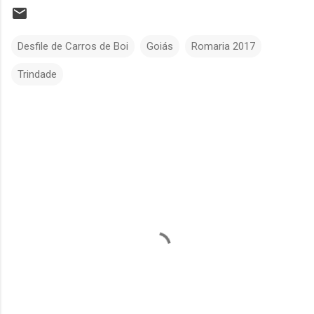
Desfile de Carros de Boi
Goiás
Romaria 2017
Trindade
C
o
m
e
n
t
á
r
i
o
s