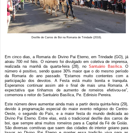
Desfile de Carros de Boi na Romaria de Trindade (2016).
Em cinco dias, a Romaria do Divino Pai Eterno, em Trindade (GO), já
atraiu 700 mil fiéis. O número foi divulgado em coletiva de imprensa,
realizada na manhã da quarta-feira (28), no
Santuário Basílica
. O
número é positivo, sendo quase 30% maior que o do mesmo período
da Romaria do ano passado. “Estamos muito contentes com a
participação dos devotos. A Festa está muito bonita e tranquila.
Esperamos continuar assim até o final de mais uma Romaria. A
expectativa que tínhamos de aumento de romeiros efetivou-se”,
comemora o reitor do Santuário Basílica, Pe. Edinisio Pereira.
Este número deve aumentar ainda mais a partir desta quinta-feira (29),
devido à programação especial do maior evento religioso do Centro-
Oeste, o segundo do País, e a maior festa do mundo dedicada ao
Divino Pai Eterno. Entre elas, está o tradicional desfile dos carros de
boi, que sempre atrai muitos romeiros para a Capital da Fé de Goiás.
São diversas comitivas que saem das cidades do interior goiano para
louvar ao Divino Pai Eterno e manter essa tradição viva para as