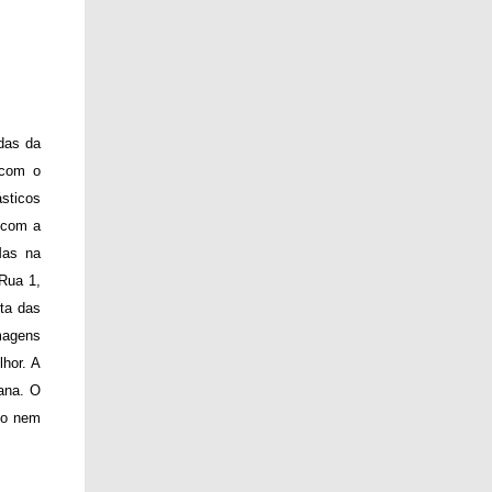
das da
 com o
sticos
 com a
Mas na
Rua 1,
lta das
imagens
lhor. A
mana. O
go nem