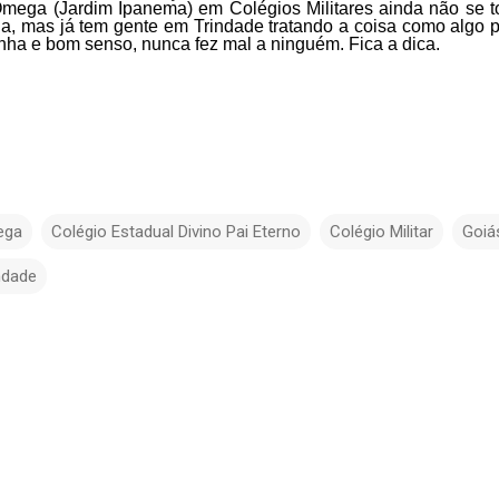
 Ômega (Jardim Ipanema) em Colégios Militares ainda não se t
ada, mas já tem gente em Trindade tratando a coisa como algo 
nha e bom senso, nunca fez mal a ninguém. Fica a dica.
ega
Colégio Estadual Divino Pai Eterno
Colégio Militar
Goiá
ndade