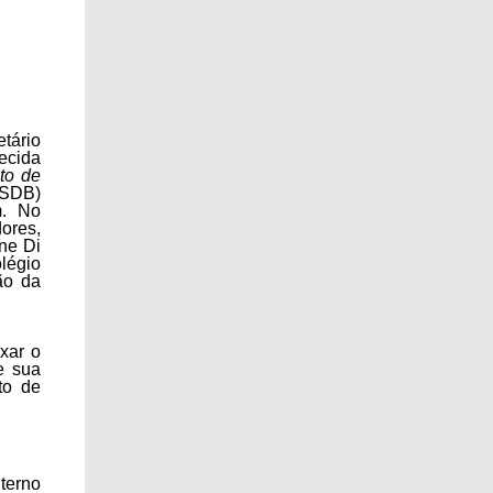
tário
ecida
to de
PSDB)
m. No
ores,
ne Di
légio
ão da
xar o
e sua
to de
terno