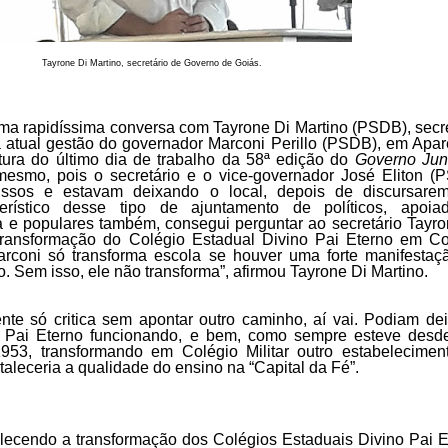
Tayrone Di Martino, secretário de Governo de Goiás.
uma rapidíssima conversa com Tayrone Di Martino (PSDB), secre
 atual gestão do governador Marconi Perillo (PSDB), em Apar
tura do último dia de trabalho da 58ª edição do
Governo Jun
 mesmo, pois o secretário e o vice-governador José Eliton (
issos e estavam deixando o local, depois de discursare
erístico desse tipo de ajuntamento de políticos, apoiad
a e populares também, consegui perguntar ao secretário Tayro
transformação do Colégio Estadual Divino Pai Eterno em Co
Marconi só transforma escola se houver uma forte manifestaç
. Sem isso, ele não transforma”, afirmou Tayrone Di Martino.
nte só critica sem apontar outro caminho, aí vai. Podiam dei
o Pai Eterno funcionando, e bem, como sempre esteve desd
953, transformando em Colégio Militar outro estabelecimen
rtaleceria a qualidade do ensino na “Capital da Fé”.
lecendo a transformação dos Colégios Estaduais Divino Pai E