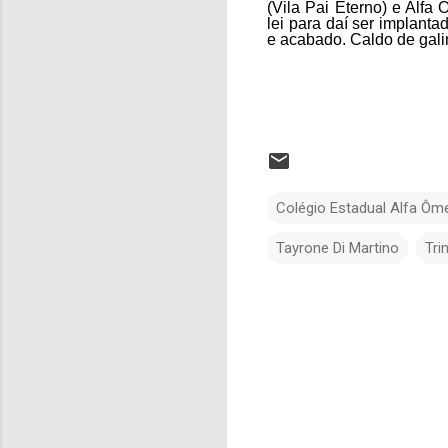
(Vila Pai Eterno) e Alfa
lei para daí ser implant
e acabado. Caldo de gali
Colégio Estadual Alfa Ôm
Tayrone Di Martino
Tri
C
o
m
e
n
t