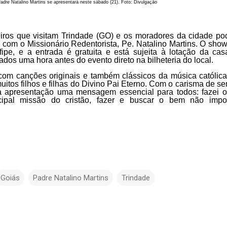
adre Natalino Martins se apresentará neste sábado (21). Foto: Divulgação
iros que visitam Trindade (GO) e os moradores da cidade po
, com o Missionário Redentorista, Pe. Natalino Martins. O sho
fipe, e a entrada é gratuita e está sujeita à lotação da cas
ados uma hora antes do evento direto na bilheteria do local.
com canções originais e também clássicos da música católica
itos filhos e filhas do Divino Pai Eterno. Com o carisma de s
ua apresentação uma mensagem essencial para todos: fazei 
cipal missão do cristão, fazer e buscar o bem não impo
Goiás
Padre Natalino Martins
Trindade