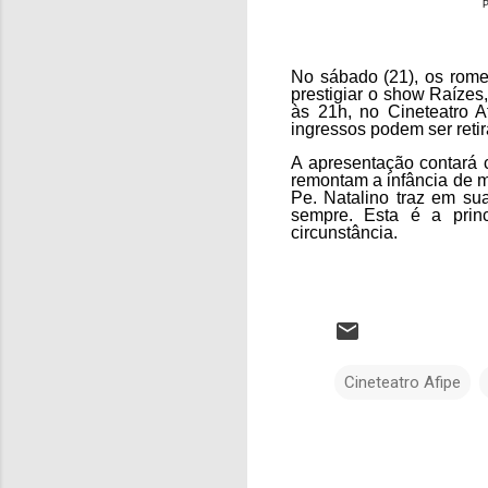
P
No sábado (21), os rome
prestigiar o show Raízes
às 21h, no Cineteatro A
ingressos podem ser retir
A apresentação contará 
remontam a infância de mu
Pe. Natalino traz em s
sempre. Esta é a prin
circunstância.
Cineteatro Afipe
C
o