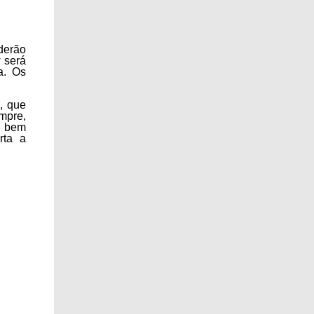
derão
w será
a. Os
, que
empre,
o bem
rta a