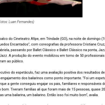
(Fotos: Luan Fernandes)
palco do Cineteatro Afipe, em Trindade (GO), na noite de domingo (1
uedos Encantados", com coreografias da professora Cristiane Cruz
iela, passando por Ballet Clássico e Ballet Clássico na ponta, Jaz
x Jazz. A produção do evento mobilizou em torno de 50 profissionais
aram ao público.
ecutivo do espetáculo, faz uma avaliação positiva dos resultados d
 o engajamento dos bailarinos como ponto importante. "Foi um espet
orque a gente conseguiu engajar os pais, familiares e responsáveis 
to bom. Tiveram famílias ali que foram mais de 15 pessoas, quase 2
s uma bailarina, um bailarino. Então isso foi muito bom", avalia.