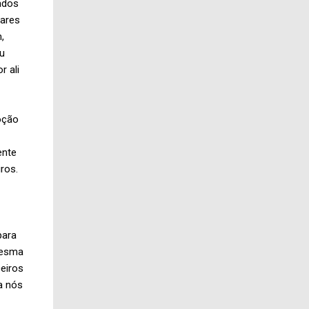
ados
iares
,
eu
 ali
oção
ente
ros.
para
mesma
ceiros
a nós