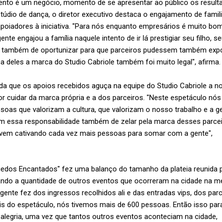
vento é um negócio, momento de se apresentar ao público os result
túdio de dança, o diretor executivo destaca o engajamento de famil
poiadores à iniciativa. "Para nós enquanto empresários é muito bom
ente engajou a família naquele intento de ir lá prestigiar seu filho, s
a também de oportunizar para que parceiros pudessem também expor
 deles a marca do Studio Cabriole também foi muito legal", afirma.
da que os apoios recebidos aguça na equipe do Studio Cabriole a n
r cuidar da marca própria e a dos parceiros. "Neste espetáculo nós
soas que valorizam a cultura, que valorizam o nosso trabalho e a g
m essa responsabilidade também de zelar pela marca desses parcei
e vem cativando cada vez mais pessoas para somar com a gente",
quedos Encantados" fez uma balanço do tamanho da plateia reunida 
brando a quantidade de outros eventos que ocorreram na cidade na 
 gente fez dos ingressos recolhidos ali e das entradas vips, dos par
is do espetáculo, nós tivemos mais de 600 pessoas. Então isso par
alegria, uma vez que tantos outros eventos aconteciam na cidade,