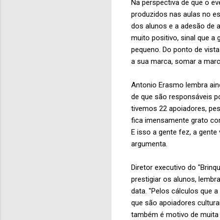
Na perspectiva de que o e
produzidos nas aulas no es
dos alunos e a adesão de a
muito positivo, sinal que a g
pequeno. Do ponto de vist
a sua marca, somar a marca
Antonio Erasmo lembra ain
de que são responsáveis po
tivemos 22 apoiadores, pes
fica imensamente grato co
E isso a gente fez, a gent
argumenta.
Diretor executivo do "Brin
prestigiar os alunos, lem
data. "Pelos cálculos que a
que são apoiadores cultura
também é motivo de muita 