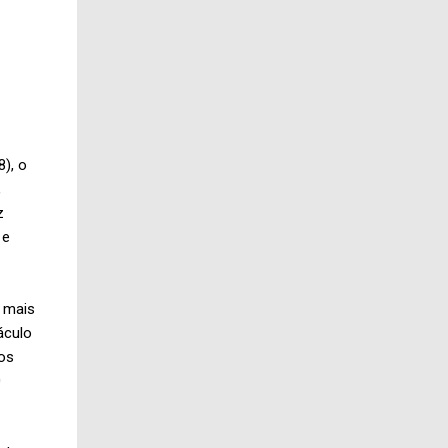
8), o
,
z
 e
e mais
áculo
dos
0