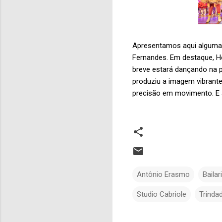
Apresentamos aqui algumas
Fernandes. Em destaque, He
breve estará dançando na p
produziu a imagem vibrante
precisão em movimento. E a
Antônio Erasmo
Bailar
Studio Cabriole
Trinda
C