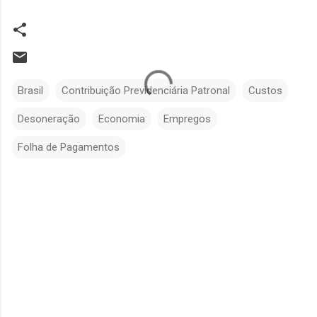
Brasil
Contribuição Previdenciária Patronal
Custos
Desoneração
Economia
Empregos
Folha de Pagamentos
C
o
m
e
n
t
á