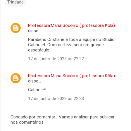
Trindade
Professora:Maria Socôrro ( professora Kôla)
C
disse…
o
Parabéns Cristiane e toda a equipe do Studio
m
Cabriolet. Com certeza será um grande
espetáculo.
e
17 de junho de 2023 às 22:22
n
t
Professora:Maria Socôrro ( professora Kôla)
á
disse…
r
Cabriole*.
i
17 de junho de 2023 às 22:23
o
s
Obrigado por comentar... Vamos analisar para publicar
nos comentários.
P
o