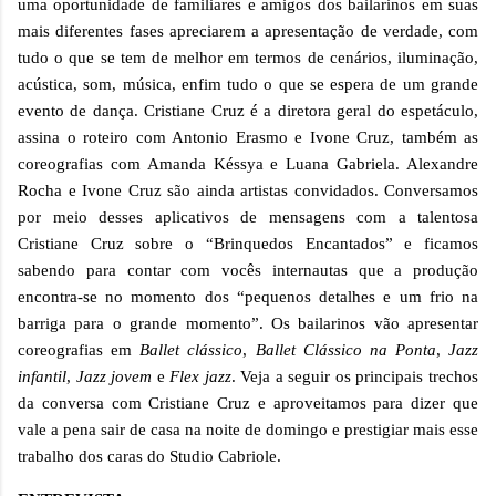
uma oportunidade de familiares e amigos dos bailarinos em suas
mais diferentes fases apreciarem a apresentação de verdade, com
tudo o que se tem de melhor em termos de cenários, iluminação,
acústica, som, música, enfim tudo o que se espera de um grande
evento de dança. Cristiane Cruz é a diretora geral do espetáculo,
assina o roteiro com Antonio Erasmo e Ivone Cruz, também as
coreografias com Amanda Késsya e Luana Gabriela. Alexandre
Rocha e Ivone Cruz são ainda artistas convidados. Conversamos
por meio desses aplicativos de mensagens com a talentosa
Cristiane Cruz sobre o “Brinquedos Encantados” e ficamos
sabendo para contar com vocês internautas que a produção
encontra-se no momento dos “pequenos detalhes e um frio na
barriga para o grande momento”. Os bailarinos vão apresentar
coreografias em
Ballet clássico
,
Ballet Clássico na Ponta
,
Jazz
infantil
,
Jazz jovem
e
Flex jazz
. Veja a seguir os principais trechos
da conversa com Cristiane Cruz e aproveitamos para dizer que
vale a pena sair de casa na noite de domingo e prestigiar mais esse
trabalho dos caras do Studio Cabriole.