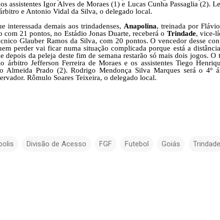
 os assistentes Igor Alves de Moraes (1) e Lucas Cunha Passaglia (2). L
rbitro e Antonio Vidal da Silva, o delegado local.
ue interessada demais aos trindadenses,
Anapolina
, treinada por Flávi
ão com 21 pontos, no Estádio Jonas Duarte, receberá o
Trindade
, vice-l
écnico Glauber Ramos da Silva, com 20 pontos. O vencedor desse con
Quem perder vai ficar numa situação complicada porque está a distância
 e depois da peleja deste fim de semana restarão só mais dois jogos. O t
o árbitro Jefferson Ferreira de Moraes e os assistentes Tiego Henriq
o Almeida Prado (2). Rodrigo Mendonça Silva Marques será o 4º ár
bservador. Rômulo Soares Teixeira, o delegado local.
olis
Divisão de Acesso
FGF
Futebol
Goiás
Trindad