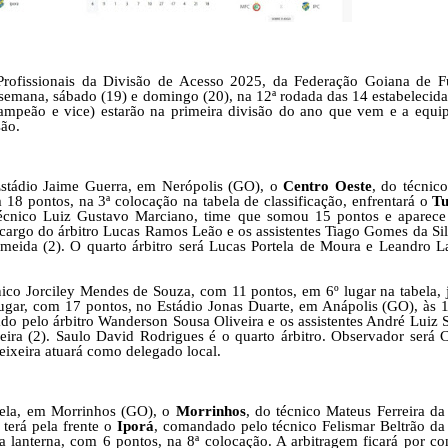
ofissionais da Divisão de Acesso 2025, da Federação Goiana de F
 semana, sábado (19) e domingo (20), na 12ª rodada das 14 estabelecida
campeão e vice) estarão na primeira divisão do ano que vem e a equi
são.
stádio Jaime Guerra, em Nerópolis (GO), o
Centro Oeste
, do técnic
18 pontos, na 3ª colocação na tabela de classificação, enfrentará o
Tu
écnico Luiz Gustavo Marciano, time que somou 15 pontos e aparece
 cargo do árbitro Lucas Ramos Leão e os assistentes Tiago Gomes da Sil
lmeida (2). O quarto árbitro será Lucas Portela de Moura e Leandro L
nico Jorciley Mendes de Souza, com 11 pontos, em 6º lugar na tabela, 
lugar, com 17 pontos, no Estádio Jonas Duarte, em Anápolis (GO), às 
ado pelo árbitro Wanderson Sousa Oliveira e os assistentes André Luiz 
veira (2). Saulo David Rodrigues é o quarto árbitro. Observador será C
eixeira atuará como delegado local.
lela, em Morrinhos (GO), o
Morrinhos
, do técnico Mateus Ferreira da 
 terá pela frente o
Iporá
, comandado pelo técnico Felismar Beltrão da 
a lanterna, com 6 pontos, na 8ª colocação. A arbitragem ficará por co