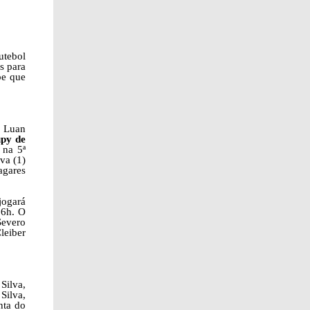
utebol
s para
pe que
o Luan
py de
 na 5ª
va (1)
agares
jogará
16h. O
Severo
leiber
Silva,
Silva,
nta do