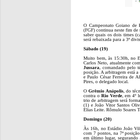
O Campeonato Goiano de Pr
(FGF) continua neste fim de
saber quais os dois times (
será rebaixada para a 3ª divi
Sábado (19)
Muito bem, às 15:30h, no E
Carlos Neto, atualmente com 
Jussara
, comandado pelo t
posição. A arbitragem está a
e Paulo César Ferreira de A
Pires, o delegado local.
O
Grêmio Anápolis
, do téc
contra o
Rio Verde
, em 4º 
trio de arbitragem será form
(1) e João Vitor Santos Oli
Elias Leite. Rômulo Soares T
Domingo (20)
Às 16h, no Estádio João Vi
com 7 pontos, na 7ª posição
em último lugar, segurando 