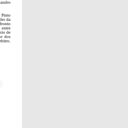
eandro
o Pinto
íder da
fronto
 entre
rio de
ue dos
bitro.
e