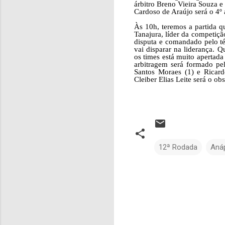
árbitro Breno Vieira Souza e
Cardoso de Araújo será o 4º á
Às 10h, teremos a partida q
Tanajura, líder da competiç
disputa e comandado pelo t
vai disparar na liderança. 
os times está muito apertada
arbitragem será formado pel
Santos Moraes (1) e Ricard
Cleiber Elias Leite será o o
12ª Rodada
Anáp
C
o
m
e