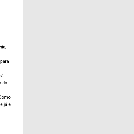
nia,
 para
rá
a da
. Como
e já é