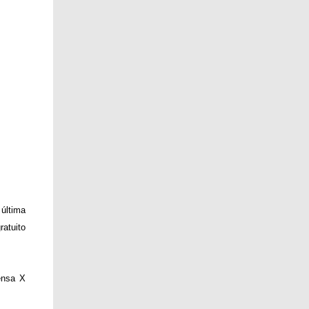
última
ratuito
ensa X