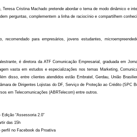
, Teresa Cristina Machado pretende abordar o tema de modo dinâmico e inte
ndem perguntas, complementem a linha de raciocínio e compartilhem conhec
o, recomendado para empresários, jovens estudantes, microempreended
lestrante, é d
iretora
da ATF Comunicação Empresarial, graduada em Jorna
gem vasta em estudos e especializações nos temas Marketing, Comunic
lém disso, entre clientes atendidos estão Embratel, Gerdau, União Brasili
mara de Dirigentes Lojistas do DF, Serviço de Proteção ao Crédito (SPC Br
ursos em Telecomunicações (ABRTelecom) entre outros.
– Edição “Assessoria 2.0”
rtir das 15h
 perfil no Facebook da Proativa