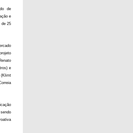
ado de
ação e
s de 25
mercado
projeto
Renato
tros) e
(Klimt
orreia
icação
 sendo
roativa