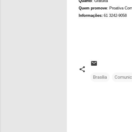
Quanto
: Gratuita
Quem promove
: Proativa Co
Informações:
61 3242-9058
Brasília
Comunic
C
o
m
e
n