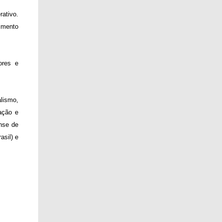
rativo.
imento
ores e
lismo,
ação e
ense de
asil) e