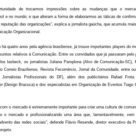
rtunidade de trocarmos impressões sobre as mudanças que o merc
il e no mundo; e que alteram a forma de elaborarmos as táticas de confirm
 reputação das organizações”, explica a jornalista gaúcha, que acumula mai
icação Organizacional.
o há quatro anos pela agência brasiliense, já trouxe importantes players do 
ssuntos relativos à Comunicação. Entre os convidados que já passaram pelo 
rlos Iasbeck, os jornalistas Juliana Pamplona (Alvo de Comunicação-SC), 
do Correio Braziliense, Revista Fecomércio, Jornal da Comunidade, entre ou
Jornalistas Profissionais do DF), além dos publicitários Rafael Frota 
r (Design Brazuca) e dos especialistas em Organização de Eventos Tiago C
 com o mercado é extremamente importante para criar uma cultura de comun
ndo o mercado e profissionalizando uma área que, lamentavelmente, vem
dvento das redes sociais”, defende Flávio Resende, diretor executivo da P
rojeto.