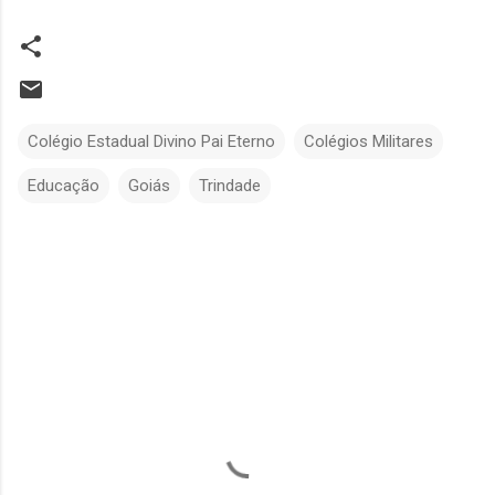
Colégio Estadual Divino Pai Eterno
Colégios Militares
Educação
Goiás
Trindade
C
o
m
e
n
t
á
r
i