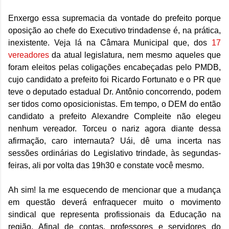
Enxergo essa supremacia da vontade do prefeito porque
oposição ao chefe do Executivo trindadense é, na prática,
inexistente. Veja lá na Câmara Municipal que, dos
17
vereadores
da atual legislatura, nem mesmo aqueles que
foram eleitos pelas coligações encabeçadas pelo PMDB,
cujo candidato a prefeito foi Ricardo Fortunato e o PR que
teve o deputado estadual Dr. Antônio concorrendo, podem
ser tidos como oposicionistas. Em tempo, o DEM do então
candidato a prefeito Alexandre Compleite não elegeu
nenhum vereador. Torceu o nariz agora diante dessa
afirmação, caro internauta? Uái, dê uma incerta nas
sessões ordinárias do Legislativo trindade, às segundas-
feiras, ali por volta das 19h30 e constate você mesmo.
Ah sim! Ia me esquecendo de mencionar que a mudança
em questão deverá enfraquecer muito o movimento
sindical que representa profissionais da Educação na
região. Afinal de contas, professores e servidores do