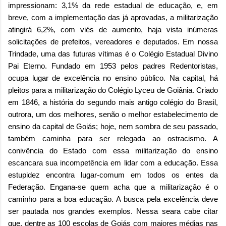
impressionam: 3,1% da rede estadual de educação, e, em
breve, com a implementação das já aprovadas, a militarização
atingirá 6,2%, com viés de aumento, haja vista inúmeras
solicitações de prefeitos, vereadores e deputados. Em nossa
Trindade, uma das futuras vítimas é o Colégio Estadual Divino
Pai Eterno. Fundado em 1953 pelos padres Redentoristas,
ocupa lugar de excelência no ensino público. Na capital, há
pleitos para a militarização do Colégio Lyceu de Goiânia. Criado
em 1846, a história do segundo mais antigo colégio do Brasil,
outrora, um dos melhores, senão o melhor estabelecimento de
ensino da capital de Goiás; hoje, nem sombra de seu passado,
também caminha para ser relegada ao ostracismo. A
conivência do Estado com essa militarização do ensino
escancara sua incompetência em lidar com a educação. Essa
estupidez encontra lugar-comum em todos os entes da
Federação. Engana-se quem acha que a militarização é o
caminho para a boa educação. A busca pela excelência deve
ser pautada nos grandes exemplos. Nessa seara cabe citar
que, dentre as 100 escolas de Goiás com maiores médias nas